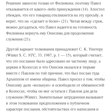
Решение зависело только от Филимона, поэтому Павел
отказывается от какого–либо принуждения (14). Апостол
убежден, что его товарищ откликнется на эту просьбу, и
верит, что он «сделает и более» (21). Читая между строк,
можно догадаться, что Павел надеется на готовность
Филимона вернуть ему Онисима для продолжения
служения (21).
Другой вариант толкования принадлежит С. К. Уинтеру
(Winter S. С.
NTC,
33, 1987, р. 1 — 15), который считает,
что это послание было адресовано не частному лицу, а
церкви в Колоссах и что Онисим оказался в тюрьме
вместе с Павлом по той причине, что был послан туда
Архиппом от имени общины. Павел просил о том, чтобы
Онисиму дали «вольную» и освободили от обязанностей
в Колоссах, чтобы он мог остаться с Павлом для дела
служения (Winter). Значительные затруднения вызывают
в этом толковании предположения о публичном
характере послания, обстоятельствах его написания и