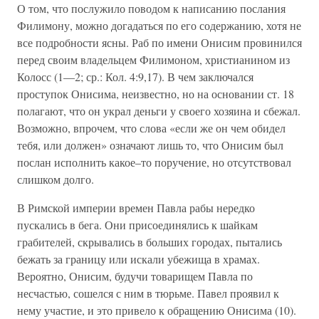
О том, что послужило поводом к написанию послания
Филимону, можно догадаться по его содержанию, хотя не
все подробности ясны. Раб по имени Онисим провинился
перед своим владельцем Филимоном, христианином из
Колосс (1—2; ср.: Кол. 4:9,17). В чем заключался
проступок Онисима, неизвестно, но на основании ст. 18
полагают, что он украл деньги у своего хозяина и сбежал.
Возможно, впрочем, что слова «если же он чем обидел
тебя, или должен» означают лишь то, что Онисим был
послан исполнить какое–то поручение, но отсутствовал
слишком долго.
В Римской империи времен Павла рабы нередко
пускались в бега. Они присоединялись к шайкам
грабителей, скрывались в больших городах, пытались
бежать за границу или искали убежища в храмах.
Вероятно, Онисим, будучи товарищем Павла по
несчастью, сошелся с ним в тюрьме. Павел проявил к
нему участие, и это привело к обращению Онисима (10).