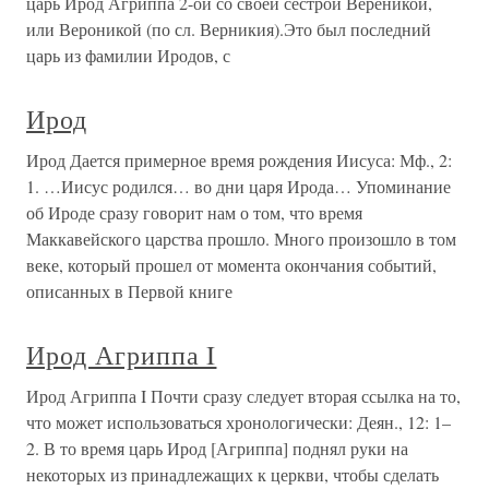
царь Ирод Агриппа 2-ой со своей сестрой Вереникой,
или Вероникой (по сл. Верникия).Это был последний
царь из фамилии Иродов, с
Ирод
Ирод Дается примерное время рождения Иисуса: Мф., 2:
1. …Иисус родился… во дни царя Ирода… Упоминание
об Ироде сразу говорит нам о том, что время
Маккавейского царства прошло. Много произошло в том
веке, который прошел от момента окончания событий,
описанных в Первой книге
Ирод Агриппа I
Ирод Агриппа I Почти сразу следует вторая ссылка на то,
что может использоваться хронологически: Деян., 12: 1–
2. В то время царь Ирод [Агриппа] поднял руки на
некоторых из принадлежащих к церкви, чтобы сделать