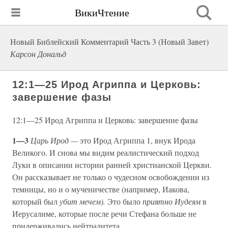
ВикиЧтение
Новый Библейский Комментарий Часть 3 (Новый Завет)
Карсон Дональд
12:1—25 Ирод Агриппа и Церковь:
завершение фазы
12:1—25 Ирод Агриппа и Церковь: завершение фазы
1—3
Царь Ирод —
это Ирод Агриппа 1, внук Ирода
Великого. И снова мы видим реалистический подход
Луки в описании истории ранней христианской Церкви.
Он рассказывает не только о чудесном освобождении из
темницы, но и о мученичестве (например, Иакова,
который был
убит мечем).
Это было
приятно Иудеям
в
Иерусалиме, которые после речи Стефана больше не
придерживались нейтралитета.