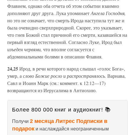
Флавием, однако оба отчета об этом событии взаимно
дополняют друг друга. Лука упоминает
Ангела Господня,
но это не означает, что смерть Ирода наступила тут же и
была очевидно сверхприродной. Скорее, это указывает,
что гнев Божий стал причиной его смерти, казавшейся на
первый взгляд естественной. Согласно Луке, Ирод был
изъеден червями,
что вполне согласуется с
абдоминальными болями в описании Флавия.
24,25
Ирод, в речи которого народ слышал «голос Бога»,
умер, а
слово Божие росло и распространялось.
Варнава,
Савл и Иоанн Марк (см.: коммент. к 12:12—17)
возвращаются из Иерусалима в Антиохию.
Более 800 000 книг и аудиокниг! 📚
2 месяца Литрес Подписки в
Получи
подарок
и наслаждайся неограниченным