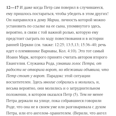
12—17
И даже когда Петр сам поверил в случившееся,
ему пришлось постараться, чтобы убедить в этом других!
Он направился к дому
Марии,
личность которой можно
установить по ссылке на ее сына, упомянутого здесь,
вероятно, в связи с той важной ролью, которую ему
предстоит сыграть по ходу повествования и в истории
ранней Церкви (см. также: 12:25; 13:5,13; 15:36–40; речь
идет о племяннике Варнавы, Кол. 4:10). Это тот самый
Иоанн Марк, которого принято считать автором второго
Евангелия. Служанка Рода,
узнавши голос Петра, от
радости не отворила ворот, но вбежавши объявила, что
Петр стоит у ворот.
Парадокс этой ситуации
восхитителен. Здесь
многие собрались и молились,
и,
весьма вероятно, они молились и о затруднительном
положении, в котором оказался Петр (5). Тем не менее
Петра держали на улице, пока собравшиеся говорили
Роде, что она не в своем уме или разговаривала с духом
Петра, или его ангелом–хранителем. (Верили, что ангел