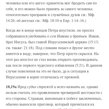
человека или его ангел–хранитель мог бродить сам по
себе, и его можно было принять за самого человека;
относительно призраков и служебных духов см.: Мф.
14:26; об ангелах см.: Мф. 18:10 и Евр. 1:14–16.)
Когда же в конце концов Петра впустили, он просил
собравшихся
уведомить о сем Иакова и братьев.
Иаков,
брат Иисуса, был главой Иерусалимской церкви (15:13;
см. также: 21:18). Под словами
пошел в другое место
имеется в виду, наверное, что Петр просто скрылся. На
этот раз апостол не стал вновь открыто проповедовать,
как после первого чудесного избавления (5:21). В данном
случае повеления на это не было, да и ситуация в
Иерусалиме в корне отличалась от прежней.
18,19а
Ирод
судил стражей и велел казнить их,
однако
нельзя считать это проявлением чрезмерной жестокости с
его стороны. Стражам, виновным в побеге заключенных,
обычно выносили приговор, который причитался их