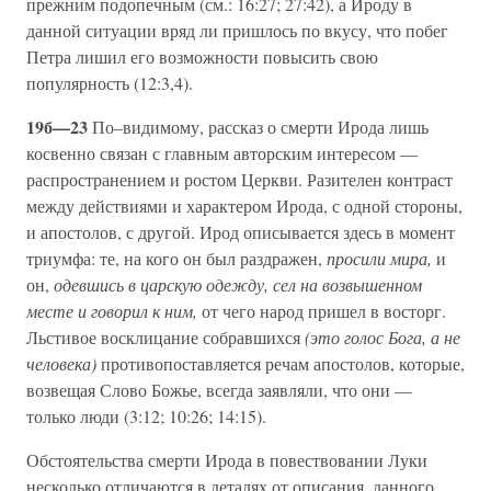
прежним подопечным (см.: 16:27; 27:42), а Ироду в
данной ситуации вряд ли пришлось по вкусу, что побег
Петра лишил его возможности повысить свою
популярность (12:3,4).
19б—23
По–видимому, рассказ о смерти Ирода лишь
косвенно связан с главным авторским интересом —
распространением и ростом Церкви. Разителен контраст
между действиями и характером Ирода, с одной стороны,
и апостолов, с другой. Ирод описывается здесь в момент
триумфа: те, на кого он был раздражен,
просили мира,
и
он,
одевшись в царскую одежду, сел на возвышенном
месте и говорил к ним,
от чего народ пришел в восторг.
Льстивое восклицание собравшихся
(это голос Бога, а не
человека)
противопоставляется речам апостолов, которые,
возвещая Слово Божье, всегда заявляли, что они —
только люди (3:12; 10:26; 14:15).
Обстоятельства смерти Ирода в повествовании Луки
несколько отличаются в деталях от описания, данного