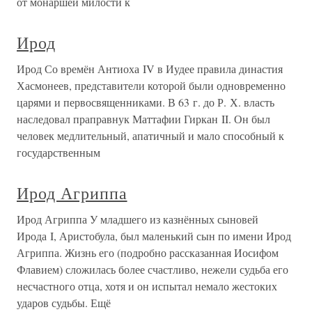
от монаршей милости к
Ирод
Ирод Со времён Антиоха IV в Иудее правила династия
Хасмонеев, представители которой были одновременно
царями и первосвященниками. В 63 г. до Р. Х. власть
наследовал праправнук Маттафии Гиркан II. Он был
человек медлительный, апатичный и мало способный к
государственным
Ирод Агриппа
Ирод Агриппа У младшего из казнённых сыновей
Ирода I, Аристобула, был маленький сын по имени Ирод
Агриппа. Жизнь его (подробно рассказанная Иосифом
Флавием) сложилась более счастливо, нежели судьба его
несчастного отца, хотя и он испытал немало жестоких
ударов судьбы. Ещё