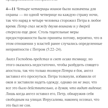
4—11
Четыре четверицы воинов
были назначены для
охраны — по одной четверице на каждую стражу ночи,
так что наряд в четыре человека сторожил Петра в любое
время.
Петр спал между двумя воинами
и
у дверей
стерегли
еще двое. Столь тщательные меры
предосторожности были приняты потому, вероятно, что в
этом отношении у властей ранее случались определенные
неприятности с Петром (5:22–24).
Ангел Господень предстал
и
свет осиял темницу,
но
этого оказалось недостаточно, чтобы разбудить спящего
апостола, так что только
толкнув Петра в бок,
ангел
заставил его проснуться. Петра толкнули, избавили от
оков и заставили надеть одежду, однако он
не знал,
что
все это
было действительно, а думая, что видит видение.
Лишь когда ангел оставил его, Петр, обнаружив себя
свободным на улицах Иерусалима, наконец осознал, что
это был не сон.