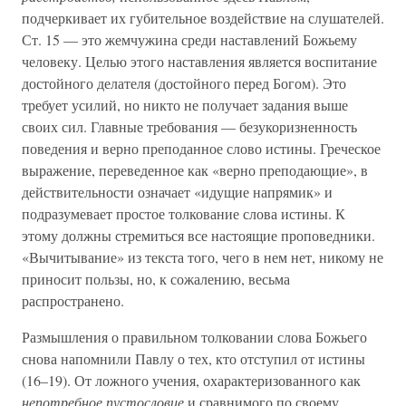
подчеркивает их губительное воздействие на слушателей.
Ст. 15 — это жемчужина среди наставлений Божьему
человеку. Целью этого наставления является воспитание
достойного делателя (достойного перед Богом). Это
требует усилий, но никто не получает задания выше
своих сил. Главные требования — безукоризненность
поведения и верно преподанное слово истины. Греческое
выражение, переведенное как «верно преподающие», в
действительности означает «идущие напрямик» и
подразумевает простое толкование слова истины. К
этому должны стремиться все настоящие проповедники.
«Вычитывание» из текста того, чего в нем нет, никому не
приносит пользы, но, к сожалению, весьма
распространено.
Размышления о правильном толковании слова Божьего
снова напомнили Павлу о тех, кто отступил от истины
(16–19). От ложного учения, охарактеризованного как
непотребное пустословие
и сравнимого по своему