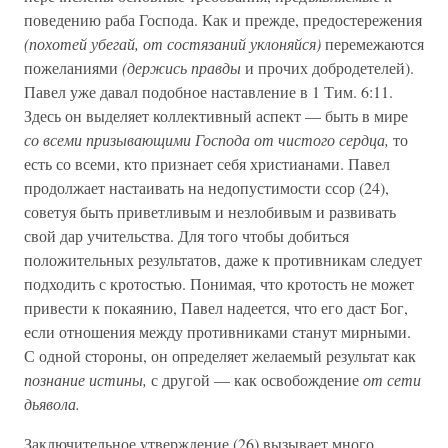
поведению раба Господа. Как и прежде, предостережения
(похотей убегай, от состязаний уклоняйся)
перемежаются
пожеланиями
(держись правды
и прочих добродетелей).
Павел уже давал подобное наставление в 1 Тим. 6:11.
Здесь он выделяет коллективный аспект — быть в мире
со всеми призывающими Господа от чистого сердца,
то
есть со всеми, кто признает себя христианами. Павел
продолжает настаивать на недопустимости ссор (24),
советуя быть приветливым и незлобивым и развивать
свой дар учительства. Для того чтобы добиться
положительных результатов, даже к противникам следует
подходить с кротостью. Понимая, что кротость не может
привести к покаянию, Павел надеется, что его даст Бог,
если отношения между противниками станут мирными.
С одной стороны, он определяет желаемый результат как
познание истины,
с другой — как освобождение
от сети
дьявола.
Заключительное утверждение (26) вызывает много