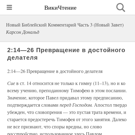
ВикиЧтение
Новый Библейский Комментарий Часть 3 (Новый Завет)
Карсон Дональд
2:14—26 Превращение в достойного
делателя
2:14—26 Превращение в достойного делателя
Сие
в ст. 14 относится не только к гимну (11–13), но и ко
всему учению, преподанному Тимофею в этом послании.
Значение, которое Павел придавал этому предписанию,
подтверждается словами
перед Господом.
Апостол твердо
убежден, что словопрения — это пустая трата времени, и
старается предостеречь Тимофея от этого занятия. Далеко
не все признают, что споры вредны, но слово
расстройство,
использованное здесь Павлом,