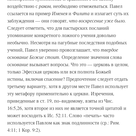
воздействию с
раком,
необходимо отмежеваться. Павел
ссылается на пример
Именея
и
Филита
и излагает суть их
заблуждения — они говорят,
что воскресение уже было.
Следует отметить, что для пастырских посланий
упоминание конкретного ложного учения довольно
необычно. Несмотря на пагубные последствия подобных
учений, Павел уверенно провозглашает, что
твердое
основание Божие стоит.
Определение значения слова
основание
вызывает вопросы. Что это — церковь в целом,
только Эфесская церковь или вся полнота Божьей
истины, включая спасение? Предпочтение следует отдать
третьему варианту, хотя в другом месте Павел использует
эту метафору применительно к церкви. Изречения,
приведенные в ст. 19, по–видимому, взяты из Чис.
16:5,26, хотя второе из них не является точной цитатой и
может восходить к Ис. 52:11. Слово «печать» часто
используется Павлом как знак подлинности (ср.: Рим.
4:11; 1 Кор. 9:2).