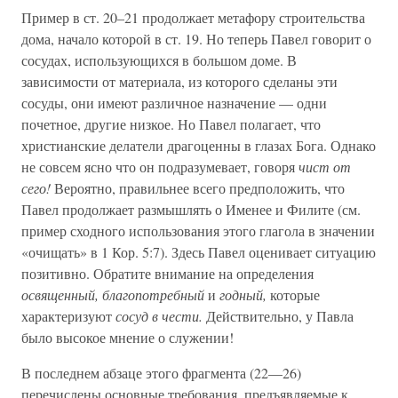
Пример в ст. 20–21 продолжает метафору строительства
дома, начало которой в ст. 19. Но теперь Павел говорит о
сосудах, использующихся в большом доме. В
зависимости от материала, из которого сделаны эти
сосуды, они имеют различное назначение — одни
почетное, другие низкое. Но Павел полагает, что
христианские делатели драгоценны в глазах Бога. Однако
не совсем ясно что он подразумевает, говоря
чист от
сего!
Вероятно, правильнее всего предположить, что
Павел продолжает размышлять о Именее и Филите (см.
пример сходного использования этого глагола в значении
«очищать» в 1 Кор. 5:7). Здесь Павел оценивает ситуацию
позитивно. Обратите внимание на определения
освященный, благопотребный
и
годный,
которые
характеризуют
сосуд в чести.
Действительно, у Павла
было высокое мнение о служении!
В последнем абзаце этого фрагмента (22—26)
перечислены основные требования, предъявляемые к