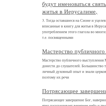
будут именоваться свят
житья в Иерусалиме,
3. Тогда оставшиеся на Сионе и уцеле
вписанные в книгу для житья в Иерусал
употреблением этого глагола во многи
т.е. посвященными
Мастерство публичного
Мастерство публичного выступления М
донести до слушателей. Большинство т
личный духовный опыт и знали церков
поэтому их речи
Потрясающее завершен
Потрясающее завершение Бог, наверн
ярко раскрашивает вечернее небо и тв