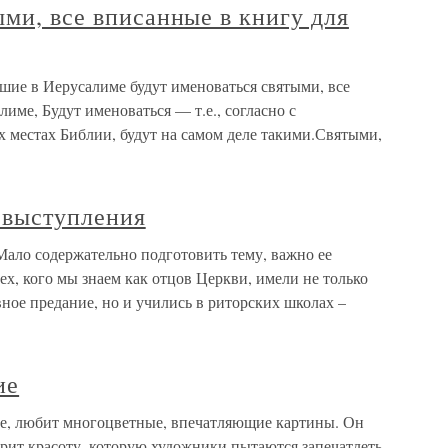
ыми, все вписанные в книгу для
вшие в Иерусалиме будут именоваться святыми, все
име, Будут именоваться — т.е., согласно с
х местах Библии, будут на самом деле такими.Святыми,
 выступления
ало содержательно подготовить тему, важно ее
ех, кого мы знаем как отцов Церкви, имели не только
ное предание, но и учились в риторских школах –
ие
ое, любит многоцветные, впечатляющие картины. Он
орит красоту, которую художники пытаются запечатлеть