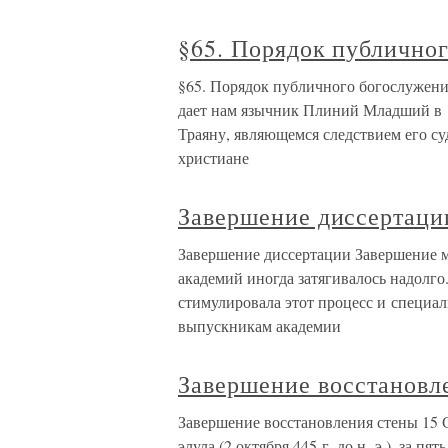
§65. Порядок публично
§65. Порядок публичного богослужен
дает нам язычник Плиний Младший в 10
Траяну, являющемся следствием его су
христиане
Завершение диссертаци
Завершение диссертации Завершение 
академий иногда затягивалось надолго
стимулировала этот процесс и специал
выпускникам академии
Завершение восстановл
Завершение восстановления стены 15 С
элула (2 октября 445 г. до н. э.), за п