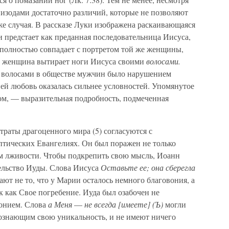
пизодами достаточно различий, которые не позволяют
же случая. В рассказе Луки изображена раскаивающаяся
 предстает как преданная последовательница Иисуса,
 полностью совпадает с портретом той же женщины,
х женщина вытирает ноги Иисуса своими
волосами.
волосами в обществе мужчин было нарушением
ией любовь оказалась сильнее условностей. Упомянутое
м, — выразительная подробность, подмеченная
раты драгоценного мира (5) согласуются с
птических Евангелиях. Он был поражен не только
ом лживости. Чтобы подкрепить свою мысль, Иоанн
тельство Иуды. Слова Иисуса
Оставьте ее; она сберегла
чают не то, что у Марии осталось немного благовония, а
к как Свое погребение. Иуда был озабочен не
вонием. Слова
а Меня
—
не всегда [имеете] (Ъ)
могли
сознающим свою уникальность, и не имеют ничего