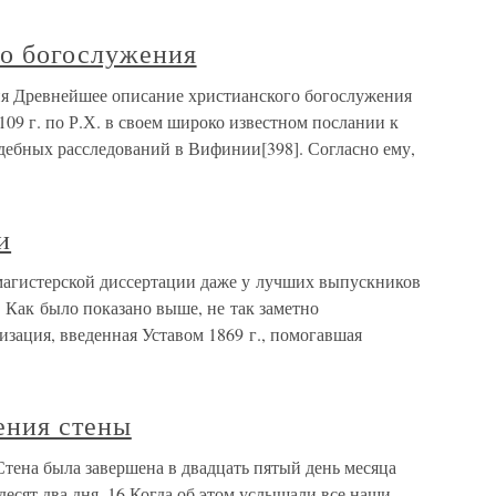
го богослужения
ия Древнейшее описание христианского богослужения
9 г. по Р.Х. в своем широко известном послании к
дебных расследований в Вифинии[398]. Согласно ему,
и
магистерской диссертации даже у лучших выпускников
. Как было показано выше, не так заметно
изация, введенная Уставом 1869 г., помогавшая
ения стены
тена была завершена в двадцать пятый день месяца
ятьдесят два дня. 16 Когда об этом услышали все наши