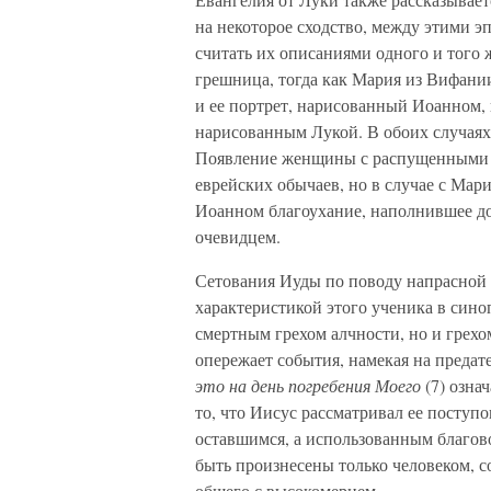
на некоторое сходство, между этими э
считать их описаниями одного и того 
грешница, тогда как Мария из Вифании
и ее портрет, нарисованный Иоанном,
нарисованным Лукой. В обоих случая
Появление женщины с распущенными 
еврейских обычаев, но в случае с Мар
Иоанном благоухание, наполнившее до
очевидцем.
Сетования Иуды по поводу напрасной т
характеристикой этого ученика в сино
смертным грехом алчности, но и грех
опережает события, намекая на преда
это на день погребения Моего
(7) озна
то, что Иисус рассматривал ее поступо
оставшимся, а использованным благо
быть произнесены только человеком, 
общего с высокомерием.