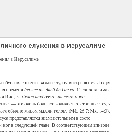
бличного служения в Иерусалиме
ения в Иерусалиме
 обусловлено его связью с чудом воскрешения Лазаря.
ция времени
(за шесть дней до Пасхи
; 1) сопоставима с
ия Иисуса.
Фунт нардового чистого мира,
ние, — это очень большое количество, стоившее, судя
отя обычно миром мазали голову (Мф. 26:7; Мк. 14:3),
уса представляется знаменательным в свете
и ног в следующей главе. В соответствующем эпизоде
я о помазании ног (Лк. 7:38). Тем не менее, несмотря