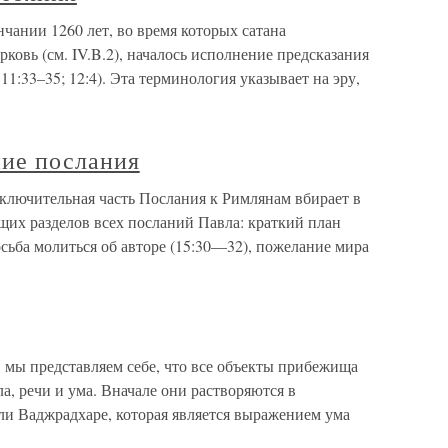
чании 1260 лет, во время которых сатана
ковь (см. IV.B.2), началось исполнение предсказания
1:33–35; 12:4). Эта терминология указывает на эру,
ние послания
аключительная часть Послания к Римлянам вбирает в
щих разделов всех посланий Павла: краткий план
сьба молиться об авторе (15:30—32), пожелание мира
 мы представляем себе, что все объекты прибежища
а, речи и ума. Вначале они растворяются в
ли Ваджрадхаре, которая является выражением ума