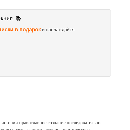
книг! 📚
писки в подарок
и наслаждайся
 истории православное сознание последовательно
ение своего главного духовно–эстетического