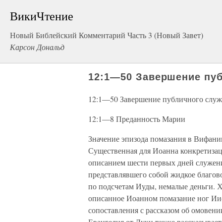
ВикиЧтение
Новый Библейский Комментарий Часть 3 (Новый Завет)
Карсон Дональд
12:1—50 Завершение пу
12:1—50 Завершение публичного служ
12:1—8 Преданность Марии
Значение эпизода помазания в Вифании
Существенная для Иоанна конкретиза
описанием шести первых дней служен
представлявшего собой жидкое благово
по подсчетам Иуды, немалые деньги. Х
описанное Иоанном помазание ног Иис
сопоставления с рассказом об омовени
Евангелия от Луки также рассказываетс