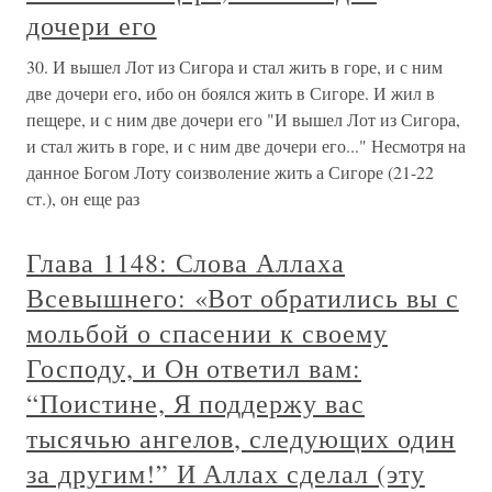
дочери его
30. И вышел Лот из Сигора и стал жить в горе, и с ним
две дочери его, ибо он боялся жить в Сигоре. И жил в
пещере, и с ним две дочери его "И вышел Лот из Сигора,
и стал жить в горе, и с ним две дочери его..." Несмотря на
данное Богом Лоту соизволение жить а Сигоре (21-22
ст.), он еще раз
Глава 1148: Слова Аллаха
Всевышнего: «Вот обратились вы с
мольбой о спасении к своему
Господу, и Он ответил вам:
“Поистине, Я поддержу вас
тысячью ангелов, следующих один
за другим!” И Аллах сделал (эту