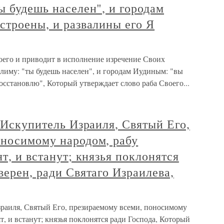
ы будешь населен", и городам
строены, и развалины его Я
оего и приводит в исполнение изречение Своих
лиму: "ты будешь населен", и городам Иудиным: "вы
осстановлю", Который утверждает слово раба Своего...
, Искупитель Израиля, Святый Его,
оносимому народом, рабу
т, и встанут; князья поклонятся
верен, ради Святаго Израилева,
зраиля, Святый Его, презираемому всеми, поносимому
т, и встанут; князья поклонятся ради Господа, Который