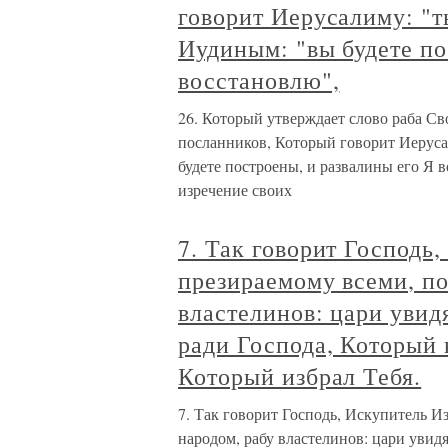
говорит Иерусалиму: "т
Иудиным: "вы будете по
восстановлю",
26. Который утверждает слово раба Св
посланников, Который говорит Иеруса
будете построены, и развалины его Я в
изречение своих
7. Так говорит Господь
презираемому всеми, п
властелинов: цари увидя
ради Господа, Который 
Который избрал Тебя.
7. Так говорит Господь, Искупитель И
народом, рабу властелинов: цари увидя