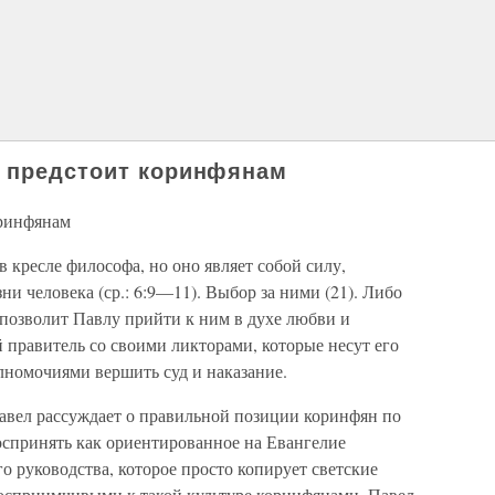
й предстоит коринфянам
оринфянам
 в кресле философа, но оно являет собой силу,
и человека (ср.: 6:9—11). Выбор за ними (21). Либо
 позволит Павлу прийти к ним в духе любви и
й правитель со своими ликторами, которые несут его
лномочиями вершить суд и наказание.
Павел рассуждает о правильной позиции коринфян по
спринять как ориентированное на Евангелие
о руководства, которое просто копирует светские
восприимчивыми к такой культуре коринфянами. Павел