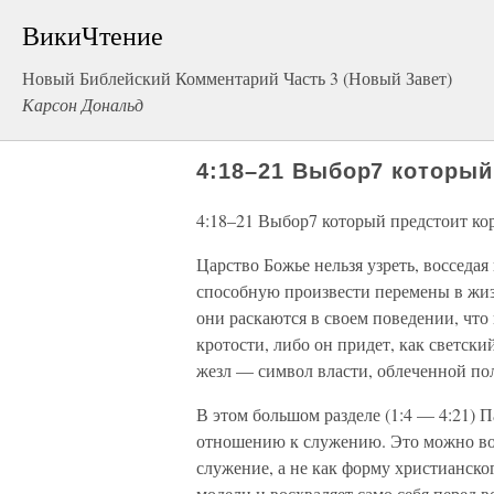
ВикиЧтение
Новый Библейский Комментарий Часть 3 (Новый Завет)
Карсон Дональд
4:18–21 Выбор7 которы
4:18–21 Выбор7 который предстоит к
Царство Божье нельзя узреть, восседая
способную произвести перемены в жизн
они раскаются в своем поведении, что
кротости, либо он придет, как светски
жезл — символ власти, облеченной по
В этом большом разделе (1:4 — 4:21) 
отношению к служению. Это можно во
служение, а не как форму христианског
модели и восхваляет само себя перед 