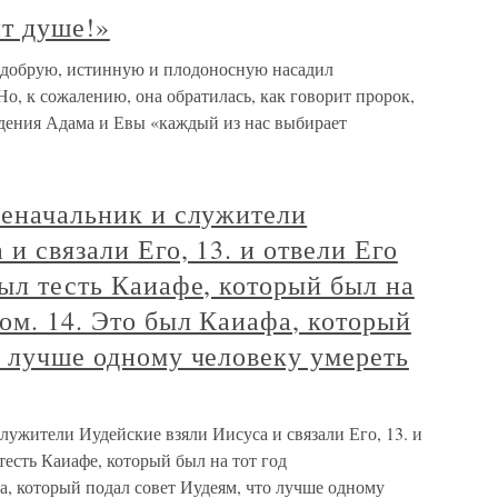
ит душе!»
 добрую, истинную и плодоносную насадил
Но, к сожалению, она обратилась, как говорит пророк,
падения Адама и Евы «каждый из нас выбирает
ченачальник и служители
и связали Его, 13. и отвели Его
был тесть Каиафе, который был на
ом. 14. Это был Каиафа, который
о лучше одному человеку умереть
служители Иудейские взяли Иисуса и связали Его, 13. и
тесть Каиафе, который был на тот год
а, который подал совет Иудеям, что лучше одному