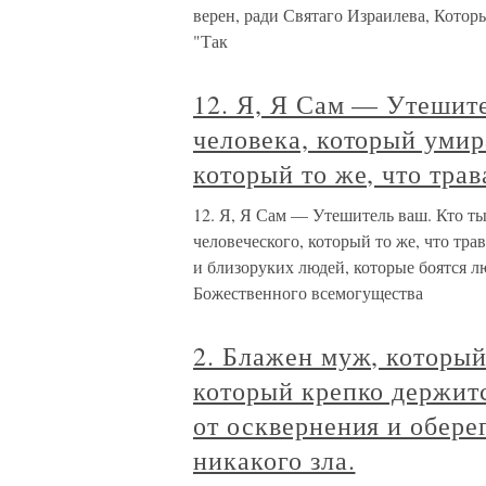
верен, ради Святаго Израилева, Котор
"Так
12. Я, Я Сам — Утешите
человека, который умир
который то же, что трав
12. Я, Я Сам — Утешитель ваш. Кто ты
человеческого, который то же, что тра
и близоруких людей, которые боятся л
Божественного всемогущества
2. Блажен муж, который
который крепко держитс
от осквернения и обере
никакого зла.