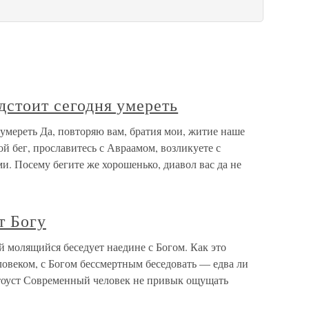
дстоит сегодня умереть
 умереть Да, повторяю вам, братия мои, житие наше
вой бег, прославитесь с Авраамом, возликуете с
и. Посему бегите же хорошенько, диавол вас да не
т Богу
 молящийся беседует наедине с Богом. Как это
овеком, с Богом бессмертным беседовать — едва ли
тоуст Современный человек не привык ощущать