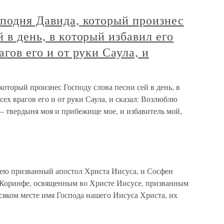
сподня Давида, который произнес
 в день, в который избавил его
агов его и от руки Саула, и
который произнес Господу слова песни сей в день, в
сех врагов его и от руки Саула, и сказал: Возлюблю
 — твердыня моя и прибежище мое, и избавитель мой,
ею призванный апостол Христа Иисуса, и Сосфен
в Коринфе, освященным во Христе Иисусе, призванным
сяком месте имя Господа нашего Иисуса Христа, их