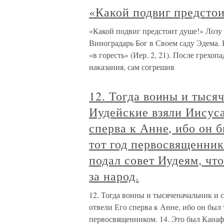
«Какой подвиг предсто
«Какой подвиг предстоит душе!» Лозу
Виноградарь Бог в Своем саду Эдема. 
«в горесть» (Иер. 2, 21). После грехо
наказания, сам согрешив
12. Тогда воины и тыся
Иудейские взяли Иисуса 
сперва к Анне, ибо он 
тот год первосвященник
подал совет Иудеям, чт
за народ.
12. Тогда воины и тысяченачальник и 
отвели Его сперва к Анне, ибо он был 
первосвященником. 14. Это был Каиаф