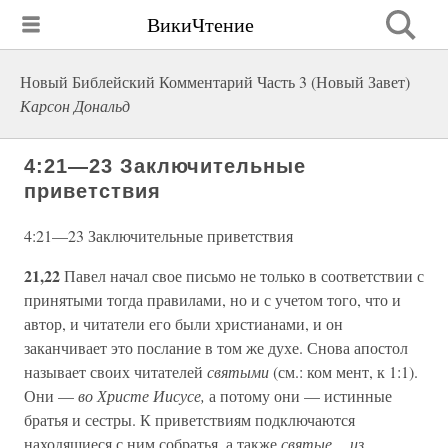
ВикиЧтение
Новый Библейский Комментарий Часть 3 (Новый Завет)
Карсон Дональд
4:21—23 Заключительные
приветствия
4:21—23 Заключительные приветствия
21,22
Павел начал свое письмо не только в соответствии с
принятыми тогда правилами, но и с учетом того, что и
автор, и читатели его были христианами, и он
заканчивает это послание в том же духе. Снова апостол
называет своих читателей
святыми
(см.: ком мент, к 1:1).
Они —
во Христе Иисусе,
а потому они — истинные
братья и сестры. К приветствиям подключаются
находящиеся с ним собратья, а также
святые… из