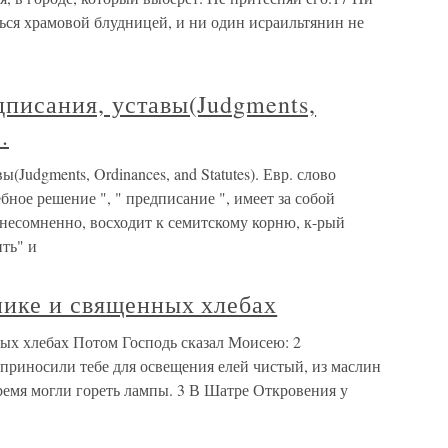
ься храмовой блудницей, и ни один исраильтянин не
писания, уставы(Judgments,
.
Judgments, Ordinances, and Statutes). Евр. слово
ебное решение ", " предписание ", имеет за собой
есомненно, восходит к семитскому корню, к-рый
ить" и
нике и священных хлебах
ых хлебах Потом Господь сказал Моисею: 2
приносили тебе для освещения елей чистый, из маслин
ремя могли гореть лампы. 3 В Шатре Откровения у