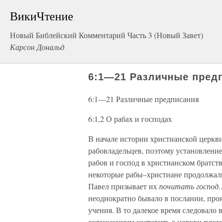
ВикиЧтение
Новый Библейский Комментарий Часть 3 (Новый Завет)
Карсон Дональд
6:1—21 Различные пред
6:1—21 Различные предписания
6:1,2 О рабах и господах
В начале истории христианской церкв
рабовладельцев, поэтому установлен
рабов и господ в христианском братст
некоторые рабы–христиане продолжали
Павел призывает их
почитать господ
неоднократно бывало в послании, проя
учения. В то далекое время следовало
окружающим составить о церкви плохо