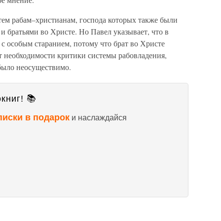
 тем рабам–христианам, господа которых также были
и братьями во Христе. Но Павел указывает, что в
с особым старанием, потому что брат во Христе
ет необходимости критики системы рабовладения,
 было неосуществимо.
книг! 📚
писки в подарок
и наслаждайся