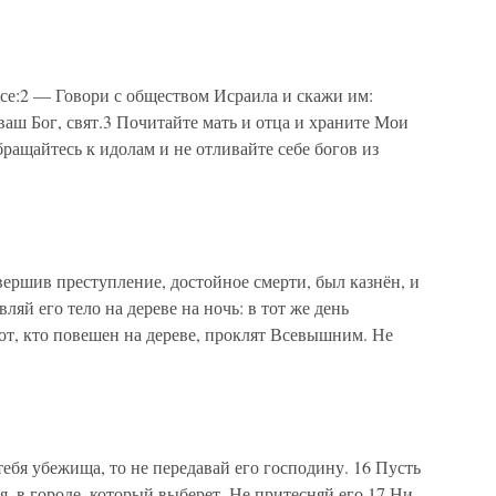
се:2 — Говори с обществом Исраила и скажи им:
ваш Бог, свят.3 Почитайте мать и отца и храните Мои
ращайтесь к идолам и не отливайте себе богов из
вершив преступление, достойное смерти, был казнён, и
вляй его тело на дереве на ночь: в тот же день
тот, кто повешен на дереве, проклят Всевышним. Не
тебя убежища, то не передавай его господину. 16 Пусть
ся, в городе, который выберет. Не притесняй его.17 Ни