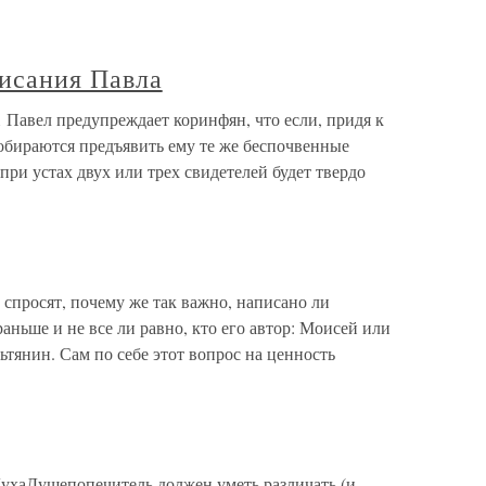
исания Павла
 Павел предупреждает коринфян, что если, придя к
 собираются предъявить ему те же беспочвенные
при устах двух или трех свидетелей будет твердо
спросят, почему же так важно, написано ли
аньше и не все ли равно, кто его автор: Моисей или
тянин. Сам по себе этот вопрос на ценность
аДушепопечитель должен уметь различать (и