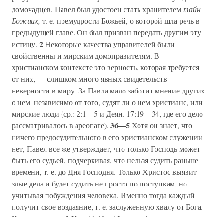
домочадцев. Павел был удостоен стать хранителем
тайн
Божиих,
т. е. премудрости Божьей, о которой шла речь в
предыдущей главе. Он был призван передать другим эту
2
истину.
Некоторые качества управителей были
свойственны и мирским домоправителям. В
христианском контексте это верность, которая требуется
от них, — слишком много явных свидетельств
неверности в миру. За Павла мало заботит мнение других
о нем, независимо от того, судят ли о нем христиане, или
мирские люди (ср.: 2:1—5 и Деян. 17:19—34, где его дело
3б—5
рассматривалось в ареопаге).
Хотя он знает, что
ничего предосудительного в его христианском служении
нет, Павел все же утверждает, что только Господь может
быть его судьей, подчеркивая, что нельзя судить раньше
времени, т. е. до Дня Господня. Только Христос выявит
злые дела и будет судить не просто по поступкам, но
учитывая побуждения человека. Именно тогда каждый
получит свое воздаяние, т. е. заслуженную хвалу от Бога.