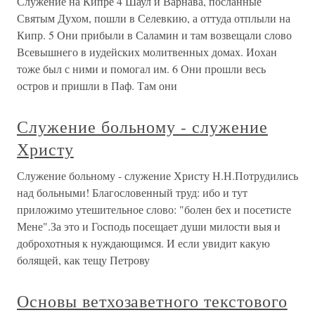
Служение на Кипре 4 Шаул и Варнава, посланные
Святым Духом, пошли в Селевкию, а оттуда отплыли на
Кипр. 5 Они прибыли в Саламин и там возвещали слово
Всевышнего в иудейских молитвенных домах. Иохан
тоже был с ними и помогал им. 6 Они прошли весь
остров и пришли в Паф. Там они
Служение больному - служение
Христу
Служение больному - служение Христу Н.Н.Потрудились
над больными! Благословенный труд: ибо и тут
приложимо утешительное слово: "болен бех и посетисте
Мене".За это и Господь посещает души милости выя и
доброхотныя к нуждающимся. И если увидит какую
болящей, как тещу Петрову
Основы ветхозаветного текстового