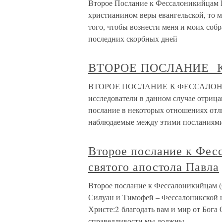
Второе Послание к Фессалоникийцам 
христианином веры евангельской, то ма
того, чтобы вознести меня и моих соб
последних скорбных дней
ВТОРОЕ ПОСЛАНИЕ 
ВТОРОЕ ПОСЛАНИЕ К ФЕССАЛОНИ
исследователи в данном случае отрица
послание в некоторых отношениях отл
наблюдаемые между этими посланиям
Второе послание к Фес
святого апостола Павла
Второе послание к Фессалоникийцам (С
Силуан и Тимофей – Фессалоникской ц
Христе:2 благодать вам и мир от Бога
справедливости мы должны