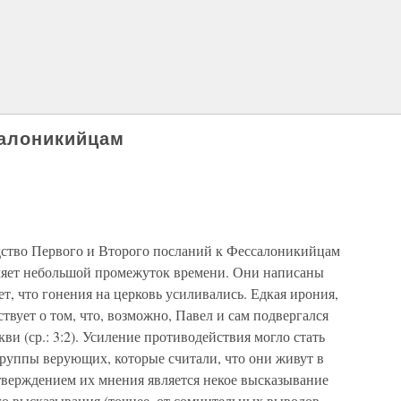
салоникийцам
дство Первого и Второго посланий к Фессалоникийцам
еляет небольшой промежуток времени. Они написаны
ет, что гонения на церковь усиливались. Едкая ирония,
твует о том, что, возможно, Павел и сам подвергался
и (ср.: 3:2). Усиление противодействия могло стать
группы верующих, которые считали, что они живут в
тверждением их мнения является некое высказывание
ого высказывания (точнее, от сомнительных выводов,