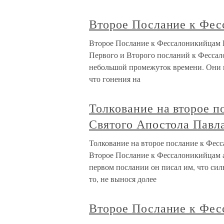
Второе Послание к Фе
Второе Послание к Фессалоникийцам В
Первого и Второго посланий к Фессал
небольшой промежуток времени. Они н
что гонения на
Толкование на второе 
Святого Апостола Павл
Толкование на второе послание к Фес
Второе Послание к Фессалоникийцам 
первом послании он писал им, что силь
то, не вынося долее
Второе Послание к Фе