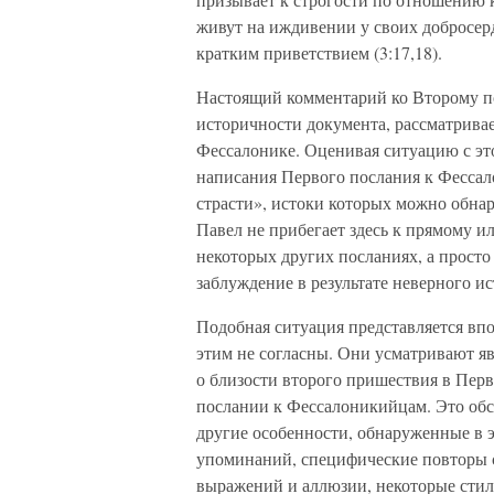
живут на иждивении у своих добросерд
кратким приветствием (3:17,18).
Настоящий комментарий ко Второму п
историчности документа, рассматрива
Фессалонике. Оценивая ситуацию с это
написания Первого послания к Фесса
страсти», истоки которых можно обна
Павел не прибегает здесь к прямому 
некоторых других посланиях, а просто
заблуждение в результате неверного ис
Подобная ситуация представляется вп
этим не согласны. Они усматривают 
о близости второго пришествия в Перв
послании к Фессалоникийцам. Это обс
другие особенности, обнаруженные в э
упоминаний, специфические повторы 
выражений и аллюзии, некоторые стил