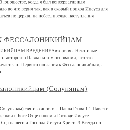
В юношестве, когда я был консервативным
ло во что верил так, как в скорый приход Иисуса для
ратьев по церкви на небеса прежде наступления
К ФЕССАЛОНИКИЙЦАМ
КИЙЦАМ ВВЕДЕНИЕАвторство. Некоторые
ют авторство Павла на том основании, что это
ичается от Первого послания к Фессалоникийцам, а
и
салоникийцам (Солунянам)
олунянам) святого апостола Павла Глава 1 1 Павел и
еркви в Боге Отце нашем и Господе Иисусе
 Отца нашего и Господа Иисуса Христа.3 Всегда по