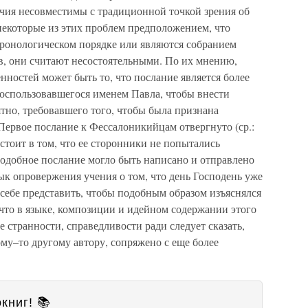
ичия несовместимы с традиционной точкой зрения об
некоторые из этих проблем предположением, что
ронологическом порядке или являются собранием
в, они считают несостоятельными. По их мнению,
ностей может быть то, что послание является более
воспользовавшегося именем Павла, чтобы внести
ятно, требовавшего того, чтобы была признана
 Первое послание к Фессалоникийцам отвергнуто (ср.:
остоит в том, что ее сторонники не попытались
 подобное послание могло быть написано и отправлено
ык опровержения учения о том, что день Господень уже
о себе представить, чтобы подобным образом изъяснялся
 что в языке, композиции и идейном содержании этого
 странности, справедливости ради следует сказать,
ому–то другому автору, сопряжено с еще более
книг! 📚