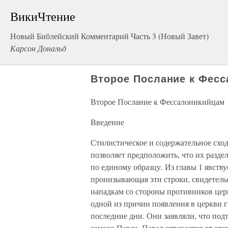
ВикиЧтение
Новый Библейский Комментарий Часть 3 (Новый Завет)
Карсон Дональд
Второе Послание к Фес
Второе Послание к Фессалоникийцам
Введение
Стилистическое и содержательное схо
позволяет предположить, что их разд
по единому образцу. Из главы 1 явству
пронизывающая эти строки, свидетельс
нападкам со стороны противников церкв
одной из причин появления в церкви 
последние дни. Они заявляли, что под
самого Павла. Павел отрекается от эт