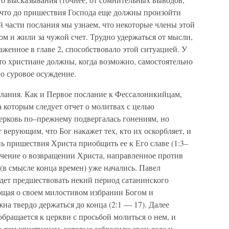
, что до пришествия Господа еще должны произойти
 части послания мы узнаем, что некоторые члены этой
м и жили за чужой счет. Трудно удержаться от мысли,
аженное в главе 2, способствовало этой ситуацией. У
то христиане должны, когда возможно, самостоятельно
ло суровое осуждение.
лания. Как и Первое послание к Фессалоникийцам,
за которым следует отчет о молитвах с целью
Церковь по–прежнему подвергалась гонениям, но
 верующим, что Бог накажет тех, кто их оскорбляет, и
нь пришествия Христа приобщить ее к Его славе (1:3–
учение о возвращении Христа, направленное против
 (в смысле конца времен) уже начались. Павел
дет предшествовать некий период сатанинского
ющая о своем милостивом избрании Богом и
на твердо держаться до конца (2:1 — 17). Далее
обращается к церкви с просьбой молиться о нем, и
 тем христианам, которые забросили свои дела и