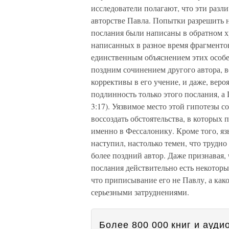
исследователи полагают, что эти разл
авторстве Павла. Попытки разрешить 
послания были написаны в обратном х
написанных в разное время фрагменто
единственным объяснением этих особен
поздним сочинением другого автора, 
коррективы в его учение, и даже, веро
подлинность только этого послания, а
3:17). Уязвимое место этой гипотезы с
воссоздать обстоятельства, в которых
именно в Фессалонику. Кроме того, яз
наступил, настолько темен, что трудн
более поздний автор. Даже признавая,
послания действительно есть некоторые
что приписывание его не Павлу, а как
серьезными затруднениями.
Более 800 000 книг и аудио