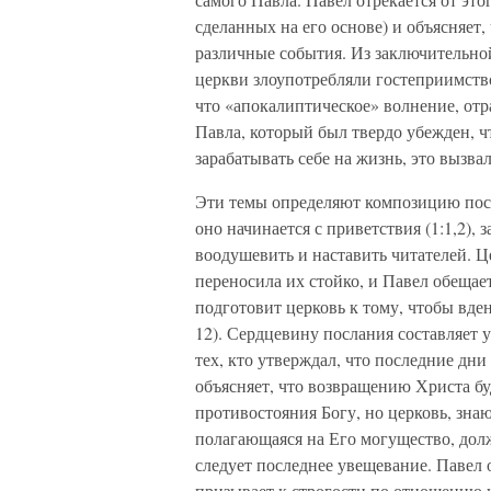
сделанных на его основе) и объясняет
различные события. Из заключительной
церкви злоупотребляли гостеприимство
что «апокалиптическое» волнение, отр
Павла, который был твердо убежден, ч
зарабатывать себе на жизнь, это вызва
Эти темы определяют композицию пос
оно начинается с приветствия (1:1,2), 
воодушевить и наставить читателей. 
переносила их стойко, и Павел обещает
подготовит церковь к тому, чтобы вде
12). Сердцевину послания составляет 
тех, кто утверждал, что последние дни
объясняет, что возвращению Христа бу
противостояния Богу, но церковь, зна
полагающаяся на Его могущество, долж
следует последнее увещевание. Павел 
призывает к строгости по отношению к