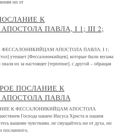
баниям ни от
ПОСЛАНИЕ К
ОСТОЛА ПАВЛА, I 1; III 2;
 ФЕССАЛОНИКИЙЦАМ АПОСТОЛА ПАВЛА, I 1;
постол] утешает [Фессалоникийцев], которые были весьма
хваля их за настоящее [терпение], с другой – обращая
РОЕ ПОСЛАНИЕ К
 АПОСТОЛА ПАВЛА
АНИЕ К ФЕССАЛОНИКИЙЦАМ АПОСТОЛА
ришествием Господа нашею Иисуса Христа и нашим
тесь вашими чувствами, не смущайтесь ни от духа, ни
ми посланного,