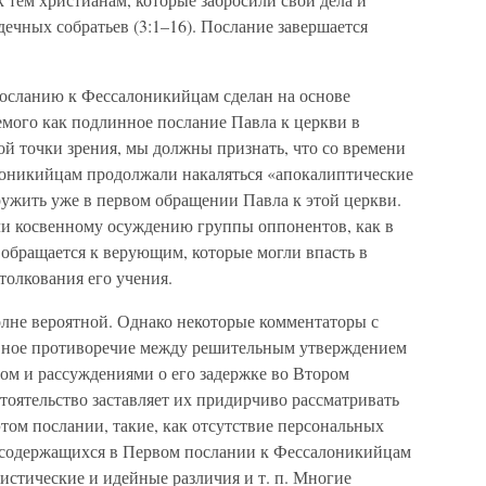
ечных собратьев (3:1–16). Послание завершается
осланию к Фессалоникийцам сделан на основе
емого как подлинное послание Павла к церкви в
й точки зрения, мы должны признать, что со времени
лоникийцам продолжали накаляться «апокалиптические
ружить уже в первом обращении Павла к этой церкви.
или косвенному осуждению группы оппонентов, как в
 обращается к верующим, которые могли впасть в
толкования его учения.
олне вероятной. Однако некоторые комментаторы с
явное противоречие между решительным утверждением
ом и рассуждениями о его задержке во Втором
тоятельство заставляет их придирчиво рассматривать
том послании, такие, как отсутствие персональных
содержащихся в Первом послании к Фессалоникийцам
истические и идейные различия и т. п. Многие