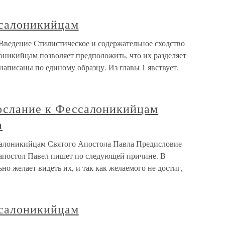
ссалоникийцам
ведение Стилистическое и содержательное сходство
оникийцам позволяет предположить, что их разделяет
аписаны по единому образцу. Из главы 1 явствует,
послание к Фессалоникийцам
а
салоникийцам Святого Апостола Павла Предисловие
апостол Павел пишет по следующей причине. В
но желает видеть их, и так как желаемого не достиг,
ссалоникийцам