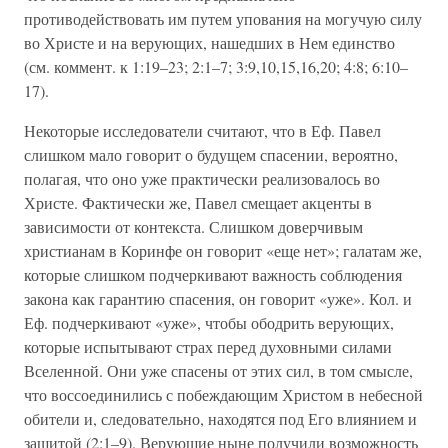
противодействовать им путем упования на могучую силу
во Христе и на верующих, нашедших в Нем единство
(см. коммент. к 1:19–23; 2:1–7; 3:9,10,15,16,20; 4:8; 6:10–
17).
Некоторые исследователи считают, что в Еф. Павел
слишком мало говорит о будущем спасении, вероятно,
полагая, что оно уже практически реализовалось во
Христе. Фактически же, Павел смещает акценты в
зависимости от контекста. Слишком доверчивым
христианам в Коринфе он говорит «еще нет»; галатам же,
которые слишком подчеркивают важность соблюдения
закона как гарантию спасения, он говорит «уже». Кол. и
Еф. подчеркивают «уже», чтобы ободрить верующих,
которые испытывают страх перед духовными силами
Вселенной. Они уже спасены от этих сил, в том смысле,
что воссоединились с побеждающим Христом в небесной
обители и, следовательно, находятся под Его влиянием и
защитой (2:1–9). Верующие ныне получили возможность