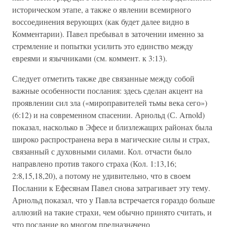
историческом этапе, а также о явлении всемирного
воссоединения верующих (как будет далее видно в
Комментарии). Павел пребывал в заточении именно за
стремление и попытки усилить это единство между
евреями и язычниками (см. коммент. к 3:13).
Следует отметить также две связанные между собой
важные особенности послания: здесь сделан акцент на
проявлении сил зла («мироправителей тьмы века сего»)
(6:12) и на современном спасении. Арнольд (С. Arnold)
показал, насколько в Эфесе и близлежащих районах была
широко распространена вера в магические силы и страх,
связанный с духовными силами. Кол. отчасти было
направлено против такого страха (Кол. 1:13,16;
2:8,15,18,20), а потому не удивительно, что в своем
Послании к Ефесянам Павел снова затрагивает эту тему.
Арнольд показал, что у Павла встречается гораздо больше
аллюзий на такие страхи, чем обычно принято считать, и
что послание во многом предназначено