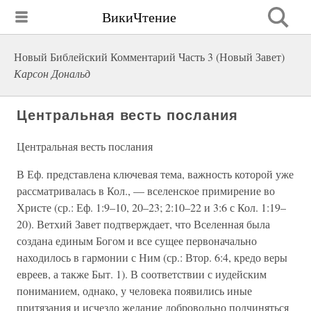
ВикиЧтение
Новый Библейский Комментарий Часть 3 (Новый Завет)
Карсон Дональд
Центральная весть послания
Центральная весть послания
В Еф. представлена ключевая тема, важность которой уже
рассматривалась в Кол., — вселенское примирение во
Христе (ср.: Еф. 1:9–10, 20–23; 2:10–22 и 3:6 с Кол. 1:19–
20). Ветхий Завет подтверждает, что Вселенная была
создана единым Богом и все сущее первоначально
находилось в гармонии с Ним (ср.: Втор. 6:4, кредо веры
евреев, а также Быт. 1). В соответствии с иудейским
пониманием, однако, у человека появились иные
притязания и исчезло желание добровольно подчиняться