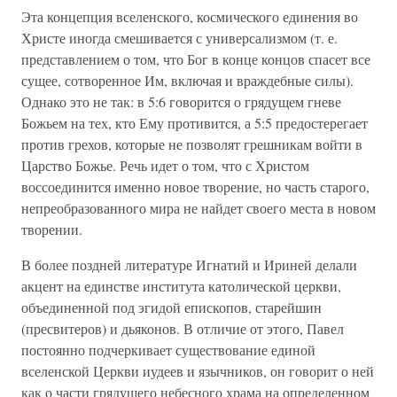
Эта концепция вселенского, космического единения во
Христе иногда смешивается с универсализмом (т. е.
представлением о том, что Бог в конце концов спасет все
сущее, сотворенное Им, включая и враждебные силы).
Однако это не так: в 5:6 говорится о грядущем гневе
Божьем на тех, кто Ему противится, а 5:5 предостерегает
против грехов, которые не позволят грешникам войти в
Царство Божье. Речь идет о том, что с Христом
воссоединится именно новое творение, но часть старого,
непреобразованного мира не найдет своего места в новом
творении.
В более поздней литературе Игнатий и Ириней делали
акцент на единстве института католической церкви,
объединенной под эгидой епископов, старейшин
(пресвитеров) и дьяконов. В отличие от этого, Павел
постоянно подчеркивает существование единой
вселенской Церкви иудеев и язычников, он говорит о ней
как о части грядущего небесного храма на определенном