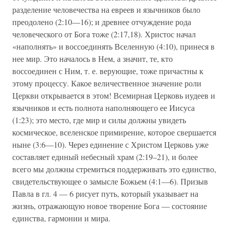
разделение человечества на евреев и язычников было
преодолено (2:10—16); и древнее отчуждение рода
человеческого от Бога тоже (2:17,18). Христос начал
«наполнять» и воссоединять Вселенную (4:10), принеся в
нее мир. Это началось в Нем, а значит, те, кто
воссоединен с Ним, т. е. верующие, тоже причастны к
этому процессу. Какое величественное значение роли
Церкви открывается в этом! Всемирная Церковь иудеев и
язычников и есть полнота наполняющего ее Иисуса
(1:23); это место, где мир и силы должны увидеть
космическое, вселенское примирение, которое свершается
ныне (3:6—10). Через единение с Христом Церковь уже
составляет единый небесный храм (2:19–21), и более
всего мы должны стремиться поддерживать это единство,
свидетельствующее о замысле Божьем (4:1—6). Призыв
Павла в гл. 4 — 6 рисует путь, который указывает на
жизнь, отражающую новое творение Бога — состояние
единства, гармонии и мира.