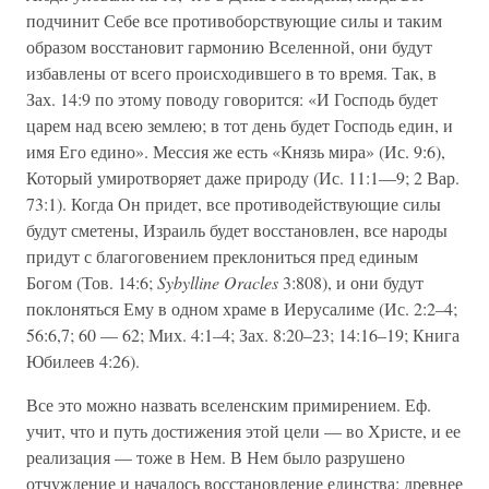
подчинит Себе все противоборствующие силы и таким
образом восстановит гармонию Вселенной, они будут
избавлены от всего происходившего в то время. Так, в
Зах. 14:9 по этому поводу говорится: «И Господь будет
царем над всею землею; в тот день будет Господь един, и
имя Его едино». Мессия же есть «Князь мира» (Ис. 9:6),
Который умиротворяет даже природу (Ис. 11:1—9; 2 Вар.
73:1). Когда Он придет, все противодействующие силы
будут сметены, Израиль будет восстановлен, все народы
придут с благоговением преклониться пред единым
Богом (Тов. 14:6;
Sybylline Oracles
3:808), и они будут
поклоняться Ему в одном храме в Иерусалиме (Ис. 2:2–4;
56:6,7; 60 — 62; Мих. 4:1–4; Зах. 8:20–23; 14:16–19; Книга
Юбилеев 4:26).
Все это можно назвать вселенским примирением. Еф.
учит, что и путь достижения этой цели — во Христе, и ее
реализация — тоже в Нем. В Нем было разрушено
отчуждение и началось восстановление единства: древнее