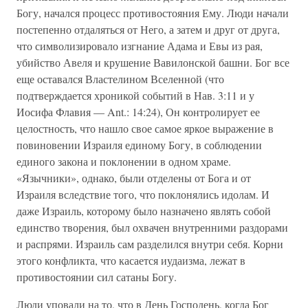
Богу, начался процесс противостояния Ему. Люди начали
постепенно отдаляться от Него, а затем и друг от друга,
что символизировало изгнание Адама и Евы из рая,
убийство Авеля и крушение Вавилонской башни. Бог все
еще оставался Властелином Вселенной (что
подтверждается хроникой событий в Нав. 3:11 и у
Иосифа Флавия — Ant.: 14:24), Он контролирует ее
целостность, что нашло свое самое яркое выражение в
повиновении Израиля единому Богу, в соблюдении
единого закона и поклонении в одном храме.
«Язычники», однако, были отделены от Бога и от
Израиля вследствие того, что поклонялись идолам. И
даже Израиль, которому было назначено являть собой
единство творения, был охвачен внутренними раздорами
и распрями. Израиль сам разделился внутри себя. Корни
этого конфликта, что касается иудаизма, лежат в
противостоянии сил сатаны Богу.
Люди уповали на то, что в День Господень, когда Бог