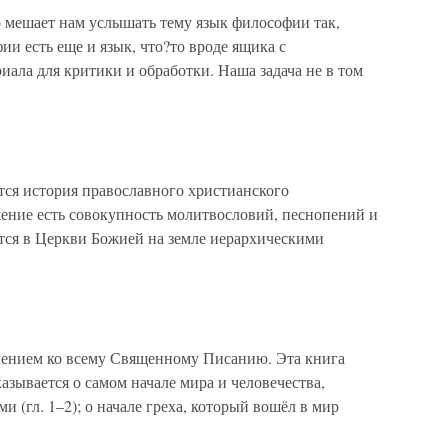
о мешает нам услышать тему язык философии так,
и есть еще и язык, что?то вроде ящика с
иала для критики и обработки. Наша задача не в том
ся история православного христианского
ение есть совокупность молитвословий, песнопений и
ся в Церкви Божией на земле иерархическими
лением ко всему Священному Писанию. Эта книга
казывается о самом начале мира и человечества,
(гл. 1–2); о начале греха, который вошёл в мир