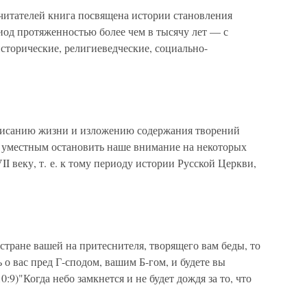
тателей книга посвящена истории становления
иод протяженностью более чем в тысячу лет — с
исторические, религиеведческие, социально-
писанию жизни и изложению содержания творений
м уместным остановить наше внимание на некоторых
I веку, т. е. к тому периоду истории Русской Церкви,
 стране вашей на притеснителя, творящего вам беды, то
ь о вас пред Г-сподом, вашим Б-гом, и будете вы
:9)"Когда небо замкнется и не будет дождя за то, что