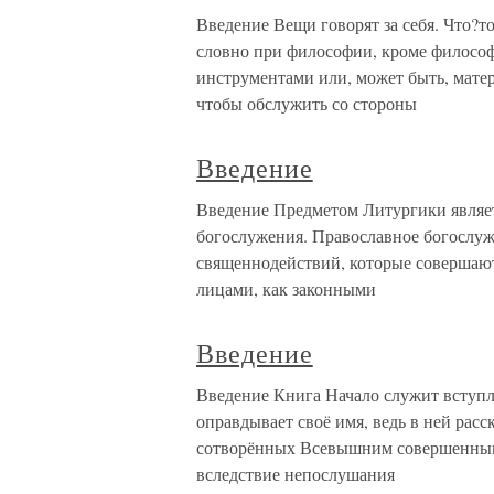
Введение Вещи говорят за себя. Что?т
словно при философии, кроме философи
инструментами или, может быть, матер
чтобы обслужить со стороны
Введение
Введение Предметом Литургики являет
богослужения. Православное богослуж
священнодействий, которые совершают
лицами, как законными
Введение
Введение Книга Начало служит вступ
оправдывает своё имя, ведь в ней расс
сотворённых Всевышним совершенными 
вследствие непослушания