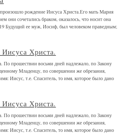
а
 произошло рождение Иисуса Христа.Его мать Мария
ем они сочетались браком, оказалось, что носит она
 19 Будущий ее муж, Иосиф, был человеком праведным;
о Иисуса Христа.
та. По прошествии восьми дней надлежало, по Закону
денному Младенцу, по совершении же обрезания,
мя: Иисус, т.е. Спаситель, то имя, которое было дано
о Иисуса Христа.
та. По прошествии восьми дней надлежало, по Закону
денному Младенцу, по совершении же обрезания,
мя: Иисус, т.е. Спаситель, то имя, которое было дано