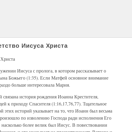
етство Иисуса Христа
 Христа
лужении Иисуса с пролога, в котором рассказывает о
Сына Божьего (1:35). Если Матфей основное внимание
раздо больше интересовала Мария.
й связана история рождения Иоанна Крестителя,
ей к приходу Спасителя (1:16,17,76,77). Тщательное
й этих историй указывает на то, что Иоанн был весьма
произошло по изволению Господа ради исполнения Его
 насколько более велик был Иисус. В повествовании
исания, и это указывает на преемственность Ветхого и