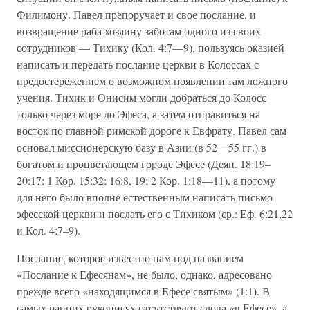
Филимону. Павел препоручает и свое послание, и
возвращение раба хозяину заботам одного из своих
сотрудников — Тихику (Кол. 4:7—9), пользуясь оказией
написать и передать послание церкви в Колоссах с
предостережением о возможном появлении там ложного
учения. Тихик и Онисим могли добраться до Колосс
только через море до Эфеса, а затем отправиться на
восток по главной римской дороге к Евфрату. Павел сам
основал миссионерскую базу в Азии (в 52—55 гг.) в
богатом и процветающем городе Эфесе (Деян. 18:19–
20:17; 1 Кор. 15:32; 16:8, 19; 2 Кор. 1:18—11), а потому
для него было вполне естественным написать письмо
эфесской церкви и послать его с Тихиком (ср.: Еф. 6:21,22
и Кол. 4:7–9).
Послание, которое известно нам под названием
«Послание к Ефесянам», не было, однако, адресовано
прежде всего «находящимся в Ефесе святым» (1:1). В
самых ранних рукописях отсутствуют слова «в Ефесе», а