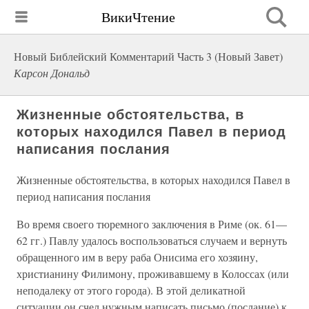
ВикиЧтение
Новый Библейский Комментарий Часть 3 (Новый Завет)
Карсон Дональд
Жизненные обстоятельства, в
которых находился Павел в период
написания послания
Жизненные обстоятельства, в которых находился Павел в
период написания послания
Во время своего тюремного заключения в Риме (ок. 61—
62 гг.) Павлу удалось воспользоваться случаем и вернуть
обращенного им в веру раба Онисима его хозяину,
христианину Филимону, проживавшему в Колоссах (или
неподалеку от этого города). В этой деликатной
ситуации он счел нужным написать письмо (послание) к