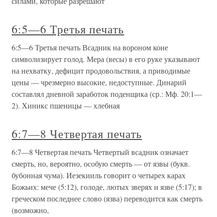
силами, которые разрешают
6:5—6 Третья печать
6:5—6 Третья печать Всадник на вороном коне
символизирует голод. Мера (весы) в его руке указывают
на нехватку, дефицит продовольствия, а приводимые
цены — чрезмерно высокие, недоступные. Динарий
составлял дневной заработок поденщика (ср.: Мф. 20:1—
2). Хиникс пшеницы — хлебная
6:7—8 Четвертая печать
6:7—8 Четвертая печать Четвертый всадник означает
смерть, но, вероятно, особую смерть — от язвы (букв.
бубонная чума). Иезекииль говорит о четырех карах
Божьих: мече (5:12), голоде, лютых зверях и язве (5:17); в
греческом последнее слово (язва) переводится как смерть
(возможно,