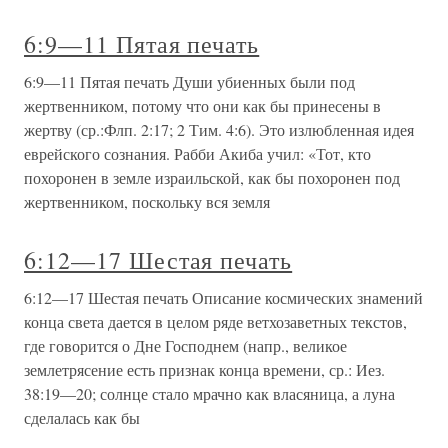
6:9—11 Пятая печать
6:9—11 Пятая печать Души убиенных были под
жертвенником, потому что они как бы принесены в
жертву (ср.:Флп. 2:17; 2 Тим. 4:6). Это излюбленная идея
еврейского сознания. Рабби Акиба учил: «Тот, кто
похоронен в земле израильской, как бы похоронен под
жертвенником, поскольку вся земля
6:12—17 Шестая печать
6:12—17 Шестая печать Описание космических знамений
конца света дается в целом ряде ветхозаветных текстов,
где говорится о Дне Господнем (напр., великое
землетрясение есть признак конца времени, ср.: Иез.
38:19—20; солнце стало мрачно как власяница, а луна
сделалась как бы