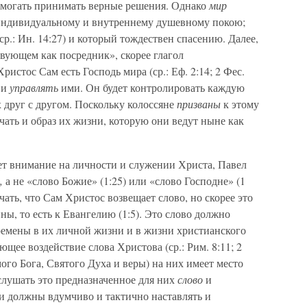
омогать принимать верные решения. Однако
мир
 индивидуальному и внутреннему душевному покою;
ср.: Ин. 14:27) и который тождествен спасению. Далее,
твующем как посредник», скорее глагол
ристос Сам есть Господь мира (ср.: Еф. 2:14; 2 Фес.
 и
управлять
ими. Он будет контролировать каждую
 друг с другом. Поскольку колоссяне
призваны
к этому
ачать и образ их жизни, которую они ведут ныне как
ет внимание на личности и служении Христа, Павел
о,
а не «слово Божие» (1:25) или «слово Господне» (1
чать, что Сам Христос возвещает слово, но скорее это
ины, то есть к Евангелию (1:5). Это слово должно
ремены в их личной жизни и в жизни христианского
щее воздействие слова Христова (ср.: Рим. 8:11; 2
мого Бога, Святого Духа и веры) на них имеет место
ослушать это предназначенное для них
слово
и
ни должны вдумчиво и тактично наставлять и