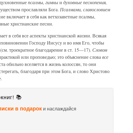
годухновенные
псалмы, гимны
и
духовные песнопения,
существом прославляли Бога.
Псалмами, славословием
ие включает в себя как ветхозаветные псалмы,
зные христианские песни.
ает в себя все аспекты христианской жизни. Всякая
 повиновении Господу Иисусу и во имя Его, чтобы
а
(см. троекратное благодарение в ст. 15—17).
Словом
практикой или проповедью; это объяснение слова
все
та обильно вселяется в жизнь колоссян, то они
терегать, благодаря при этом Бога, и слово Христово
.
книг! 📚
писки в подарок
и наслаждайся