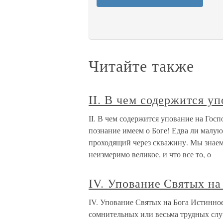
Читайте также
II. В чем содержится у
II. В чем содержится упование на Гос
познание имеем о Боге! Едва ли малую 
проходящий через скважину. Мы знаем т
неизмеримо великое, и что все то, о
IV. Упование Святых на
IV. Упование Святых на Бога Истинное
сомнительных или весьма трудных случ