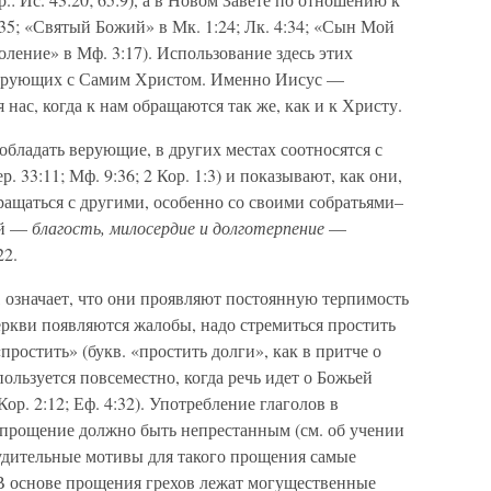
5; «Святый Божий» в Мк. 1:24; Лк. 4:34; «Сын Мой
ение» в Мф. 3:17). Использование здесь этих
верующих с Самим Христом. Именно Иисус —
 нас, когда к нам обращаются так же, как и к Христу.
бладать верующие, в других местах соотносятся с
р. 33:11; Мф. 9:36; 2 Кор. 1:3) и показывают, как они,
ащаться с другими, особенно со своими собратьями–
ей —
благость, милосердие и долготерпение
—
22.
, означает, что они проявляют постоянную терпимость
еркви появляются жалобы, надо стремиться простить
простить» (букв. «простить долги», как в притче о
пользуется повсеместно, когда речь идет о Божьей
ор. 2:12; Еф. 4:32). Употребление глаголов в
 прощение должно быть непрестанным (см. об учении
будительные мотивы для такого прощения самые
В основе прощения грехов лежат могущественные