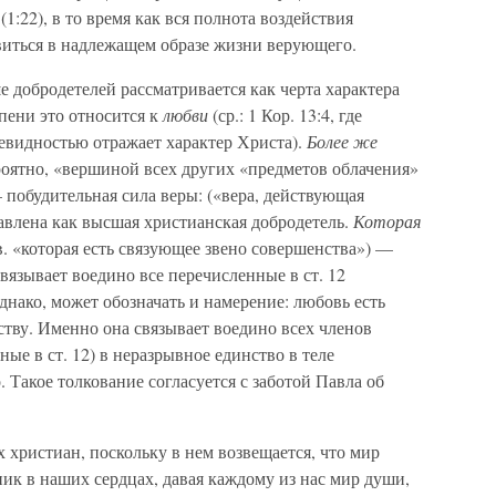
:22), в то время как вся полнота воздействия
иться в надлежащем образе жизни верующего.
 добродетелей рассматривается как черта характера
епени это относится к
любви
(ср.: 1 Кор. 13:4, где
чевидностью отражает характер Христа).
Более же
ероятно, «вершиной всех других «предметов облачения»
 — побудительная сила веры: («вера, действующая
тавлена как высшая христианская добродетель.
Которая
в. «которая есть связующее звено совершенства») —
связывает воедино все перечисленные в ст. 12
днако, может обозначать и намерение: любовь есть
ству. Именно она связывает воедино всех членов
ые в ст. 12) в неразрывное единство в теле
 Такое толкование согласуется с заботой Павла об
христиан, поскольку в нем возвещается, что мир
ник в наших сердцах, давая каждому из нас мир души,