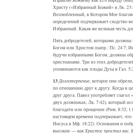
Христу («Избранный Божий» в Лк. 23:3
Возлюбленный, в Котором Мое благовол
определений подчеркивает сходство 
Избранный. Какая же великая честь для
Пять добродетелей, которыми должны о
Богом или Христом (напр.: Пс. 24:7; Ие
будучи избранными Богом, должны обр
христианами. Три из этих добродетел
упоминаются как плоды Духа в Гал. 5:
13
Долготерпение,
которое они обрели
по отношению друг к другу. Когда в ц
друг друга. Павел употребляет глагол «
двух должниках, Лк. 7:42), который ис
благодати или прощении (Рим. 8:32; 1 К
настоящем времени подчеркивает, что
Иисуса в Мф. 18:22). Основания и по
высокие —
как Христос простил вас.