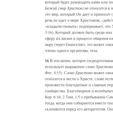
который будет руководить нами или п
Божий {мир Христов)
не относится к
это мир, который Он дает и приносит (
речь не идет о мире Христовом, «дейс
«владычествовать» подчеркивает, что Х
3:16), Который должен быть среди них
сферу их жизни в процессе общения их
миру
(через Евангелие), это может озн
члены одного организма, тела.
16
В послании, которое сосредоточива
использует выражение
слово Христов
Фес. 4:15).
Слово Христово
может озна
относится к вести о Христе, слове ист
произвести благодатные и славные пе
сообщества. Благотворное и всеобъемлю
Кор. 6:16; 2 Тим. 1:5 о пребывании Са
тогда, когда они собираются вместе п
склоняются перед его авторитетом. О