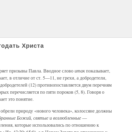
годать Христа
аряет призывы Павла. Вводное слово
итак
показывает,
ет, в отличие от ст. 5—11, не грехи, а добродетели,
 добродетелей (12) противопоставляется двум перечням
рых перечисляется по пяти пороков (5, 8). Говоря о
вает это понятие.
 обрели природу «нового человека», колоссяне должны
бранные Божий, святые и возлюбленные
—
еления, которые использовались по отношению к
: Ис. 43:20; 65:9), а в Новом Завете по отношению к