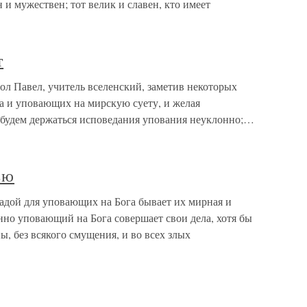
 и мужествен; тот велик и славен, кто имеет
т
ол Павел, учитель вселенский, заметив некоторых
а и уповающих на мирскую суету, и желая
: "будем держаться исповедания упования неуклонно;…
ью
радой для уповающих на Бога бывает их мирная и
нно уповающий на Бога совершает свои дела, хотя бы
ы, без всякого смущения, и во всех злых