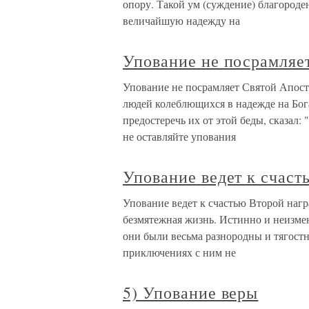
опору. Такой ум (суждение) благороден
величайшую надежду на
Упование не посрамляе
Упование не посрамляет Святой Апост
людей колеблющихся в надежде на Бог
предостеречь их от этой беды, сказал
не оставляйте упования
Упование ведет к счаст
Упование ведет к счастью Второй наг
безмятежная жизнь. Истинно и неизме
они были весьма разнородны и тягостн
приключениях с ним не
5) Упование веры