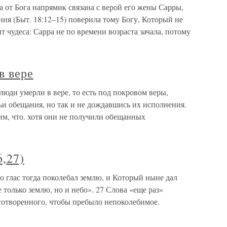
 от Бога напрямик связана с верой его жены Сарры,
ния (Быт. 18:12–15) поверила тому Богу, Который не
т чудеса: Сарра не по времени возраста зачала, потому
в вере
люди умерли в вере, то есть под покровом веры,
ьи обещания, но так и не дождавшись их исполнения.
им, что. хотя они не получили обещанных
6,27)
о глас тогда поколебал землю, и Который ныне дал
 только землю, но и небо». 27 Слова «еще раз»
сотворенного, чтобы пребыло непоколебимое.