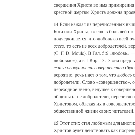
свершения Христа во имя примирения (1
крестной жертвы Христа должна прояв
14
Если каждая из перечисленных выше
Бога или Христа, то еще в большей ст
подчеркивается, что любовь со всей о
всего,
то есть из всех добродетелей, в
(С. F. D. Moule). В Гал. 5:6 «любовь»
любовью»), а в 1 Кор. 13:13 она предс
есть совокупность совершенства
(бук
вероятно, речь идет о том, что
любовь
добродетели. Слово «совершенство», о
переходное звено, ведущее к совершен
общины (а не добродетели, перечисленн
Христовом, облекая их в совершенство.
общественной жизни своих читателей.
15
Этот стих стал любимым для многих 
Христов будет действовать как посред