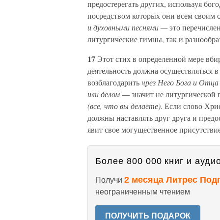
предостерегать других, используя бо
посредством которых они всем своим 
и духовными песнями —
это перечислен
литургические гимны, так и разнообра
17
Этот стих в определенной мере вбир
деятельность должна осуществляться в
возблагодарить
чрез Него Бога и Отц
или делом
— значит не литургической 
(все, что вы делаете).
Если слово Хрис
должны наставлять друг друга и предос
явит свое могущественное присутствие
Более 800 000 книг и аудио
2 месяца Литрес Под
Получи
неограниченным чтением
ПОЛУЧИТЬ ПОДАРОК