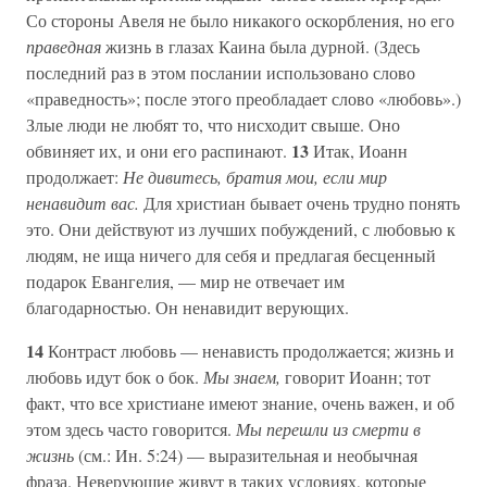
Со стороны Авеля не было никакого оскорбления, но его
праведная
жизнь в глазах Каина была дурной. (Здесь
последний раз в этом послании использовано слово
«праведность»; после этого преобладает слово «любовь».)
Злые люди не любят то, что нисходит свыше. Оно
13
обвиняет их, и они его распинают.
Итак, Иоанн
продолжает:
Не дивитесь, братия мои, если мир
ненавидит вас.
Для христиан бывает очень трудно понять
это. Они действуют из лучших побуждений, с любовью к
людям, не ища ничего для себя и предлагая бесценный
подарок Евангелия, — мир не отвечает им
благодарностью. Он ненавидит верующих.
14
Контраст любовь — ненависть продолжается; жизнь и
любовь идут бок о бок.
Мы знаем,
говорит Иоанн; тот
факт, что все христиане имеют знание, очень важен, и об
этом здесь часто говорится.
Мы перешли из смерти в
жизнь
(см.: Ин. 5:24) — выразительная и необычная
фраза. Неверующие живут в таких условиях, которые