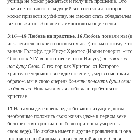
убийца не может раскаяться и получить прощение. Это
значит, что никто, находящийся в состоянии, которое
может привести к убийству, не сможет стать обладателем
вечной жизни. Это две взаимоисключающие вещи.
3:16—18 Любовь на практике. 16
Любовь познали мы (в
исключительно христианском смысле) только потому, что
видели Голгофу, где Иисус Христос (Иоанн говорит: «что
Он», но в NIV верно отнесли это к Иисусу)
положил за
нас душу Свою.
С тех пор как Христос, от Которого
христиане черпают свое вдохновение, умер за нас таким
образом, мы в свою очередь
должны полагать души свои
за братьев.
Никакая другая любовь не требуется от
христиан.
17
На самом деле очень редко бывают ситуации, когда
необходимо положить свою жизнь (даже в первом веке
большинство христиан не были призваны умереть за
свою веру). Но любовь имеет и другие проявления, и она
постоянно необходима в повседневной жизни. Слово,