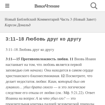
ВикиЧтение
Новый Библейский Комментарий Часть 3 (Новый Завет)
Карсон Дональд
3:11–18 Любовь друг ко другу
3:11–18 Любовь друг ко другу
3:11—15 Противоположность любви. 11
Вновь Иоанн
настаивает на том, что любовь является первой
заповедью
(от начала).
Она находится в самом сердце
12
христианского
благовествования.
Посмотрите, что
делает недостаток любви:
Каин, который был от
лукавого… убил брата своего
— и это логическое
следствие его отказа от любви (см.: Мф. 5:21,22). Ответ
Иоанна на вопрос
А за что убил его? —
это
пронзительная критика падшей человеческой природы.