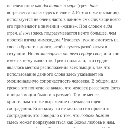
переведенное как
достаток в мире
(греч.
bion,
встречается только здесь и еще в 2:16 этого же послания),
используется не очень часто в данном смысле; чаще всего
его применяют в значении «жизнь». Под словом
видя
(греч.
theore
) здесь подразумевается нечто большее, чем
простой взгляд мимоходом. Человеку нужно смотреть на
своего брата так долго, чтобы суметь разобраться в
ситуации. Но
он затворяет от него сердце свое,
или «не
имеет к нему жалости». Греки полагали, что сердце
являлось местом расположения всех эмоций, так что
использование данного слова здесь указывает на
эмоциональную сопричастность человека. В общем, для
греков это понятие означало, что человек рассержен (хотя
иногда эмоции были и в разуме). Тем не менее
христианам это же выражение передавало идею
сострадания. Если кому–то не хватало сил проявить
сострадание, это говорило о том, что
любовь Божия
(здесь может подразумеваться как Божья любовь к нам,