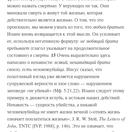
можно назвать
смертью.
У верующих не так. Они
миновали смерть и живут той жизнью, которая
действительно является жизнью. О том, что это
произошло, мы можем узнать из того, что
любим братьев.
Иоанн вновь возвращается к этой мысли. Он усиливает
ее, используя негативную формулу:
не любящий брата
пребывает
(глагол указывает на продолжительное
15
состояние)
в смерти.
Очень выразительно здесь
написано о ненависти:
всякий, ненавидящий брата
своего, есть человекоубийца.
Иисус сказал, что
похотливый взгляд уже является нарушением
супружеской верности и злое слово — нарушением
заповеди «не убивай» (Мф. 5:21,22). Иоанн следует этому
примеру и движется вглубь, к истокам наших действий.
Ненависть — сущность убийства, а никакой
человекоубийца не имеет жизни вечной («отнять жизнь
означает поплатиться жизнью», J. R. W. Stott,
The Letters of
John,
TNTC [IVP, 1988], p. 146). Это не означает, что