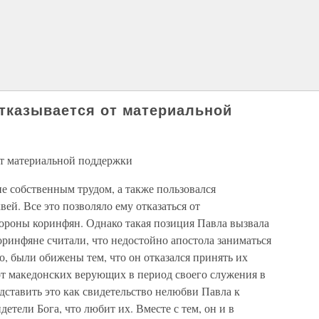
тказывается от материальной
от материальной поддержки
е собственным трудом, а также пользовался
ей. Все это позволяло ему отказаться от
тороны коринфян. Однако такая позиция Павла вызвала
ринфяне считали, что недостойно апостола заниматься
о, были обижены тем, что он отказался принять их
от македонских верующих в период своего служения в
ставить это как свидетельство нелюбви Павла к
етели Бога, что любит их. Вместе с тем, он и в