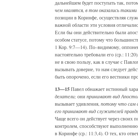
дальнейшем будет поступать так, пото
чем хвалятся, в том оказались такими
позиции в Коринфе, осуществляя служе
важной области эти условия отличалис
Если бы они действительно были апост
особом статусе, потому что большинст
1 Кор. 9:7—14). По–видимому, оппоне
настоятельно требовали его (ср.: 11:2
не в свою пользу, как в случае с Пав
вызывать доверие, то нам следует дей
быть опорочено, если его вестники пр
13—15
Павел обнажает истинный хара
делатели;
они
принимают вид Апосто
вызывает удивления,
потому что сам 
его принимают вид служителей правд
Чаще всего он действует через своих п
контролем, способствуют выполнению е
в Коринфе (ср.: 11:3,4). О тех, кто отв