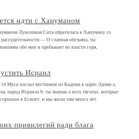
ается идти с Хануманом
ануманом Луноликая Сита обратилась к Хануману со
 рассудительности:— О славная обезьяна, ты
аниями обо мне и пребывает во власти горя,
пустить Исраил
14 Муса послал вестников из Кадеша к царю Эдома a,
я, народ Исраила b: ты знаешь о всех тяготах, которые
 пришли в Египет, и мы жили там много лет.
воих привилегий ради блага