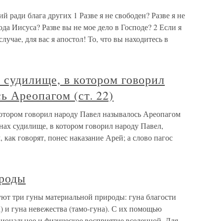
й ради блага других 1 Разве я не свободен? Разве я не
ода Иисуса? Разве вы не мое дело в Господе? 2 Если я
случае, для вас я апостол! То, что вы находитесь в
 судилище, в котором говорил
ь Ареопагом (ст. 22)
котором говорил народу Павел называлось Ареопагом
инах судилище, в котором говорил народу Павел,
 как говорят, понес наказание Арей; а слово пагос
ироды
ют три гуны материальной природы: гуна благости
на) и гуна невежества (тамо-гуна). С их помощью
циональное и физическое восприятие вселенной. Для