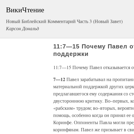
ВикиЧтение
Новый Библейский Комментарий Часть 3 (Новый Завет)
Карсон Дональд
11:7—15 Почему Павел о
поддержки
11:7—15 Почему Павел отказывается 
7—12
Павел зарабатывал на пропитани
материальной поддержкой других церкв
предлагавшегося ему содержания со с
двустороннюю критику. Во–первых, ко
«рабским» трудом; во–вторых, вероятн
помощь, особенно когда он принял ее 
Коринфе. Оппоненты Павла могли пред
коринфянам. Павел же призывает в свид