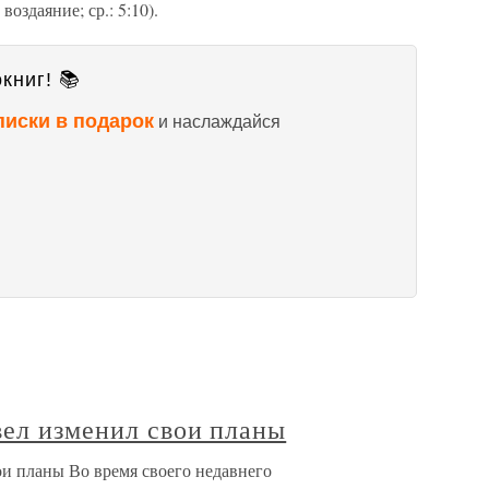
воздаяние; ср.: 5:10).
книг! 📚
писки в подарок
и наслаждайся
вел изменил свои планы
ои планы Во время своего недавнего