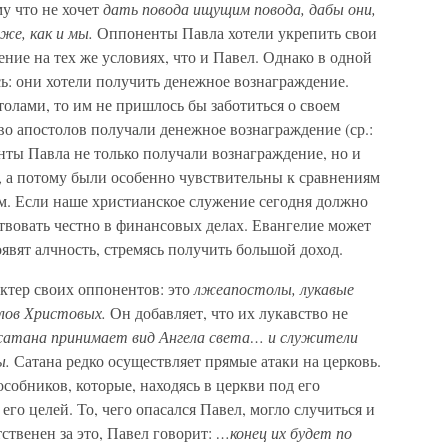
му что не хочет
дать повода ищущим повода, дабы они,
 же, как и мы.
Оппоненты Павла хотели укрепить свои
ние на тех же условиях, что и Павел. Однако в одной
ь: они хотели получить денежное вознаграждение.
олами, то им не пришлось бы заботиться о своем
во апостолов получали денежное вознаграждение (ср.:
нты Павла не только получали вознаграждение, но и
0), а потому были особенно чувствительны к сравнениям
лом. Если наше христианское служение сегодня должно
ствовать честно в финансовых делах. Евангелие может
оявят алчность, стремясь получить большой доход.
ктер своих оппонентов: это
лжеапостолы, лукавые
лов Христовых.
Он добавляет, что их лукавство не
сатана принимает вид Ангела света… и служители
ы.
Сатана редко осуществляет прямые атаки на церковь.
особников, которые, находясь в церкви под его
го целей. То, чего опасался Павел, могло случиться и
етственен за это, Павел говорит:
…конец их будет по