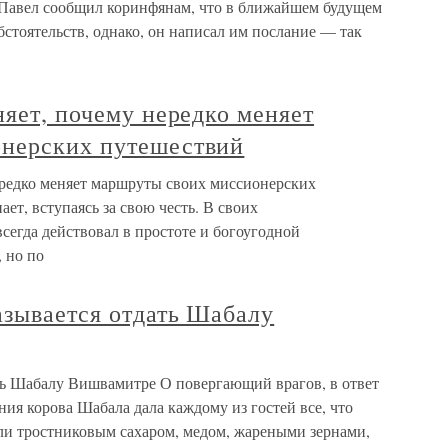
 Павел сообщил коринфянам, что в ближайшем будущем
бстоятельств, однако, он написал им послание — так
няет, почему нередко меняет
онерских путешествий
нередко меняет маршруты своих миссионерских
ет, вступаясь за свою честь. В своих
егда действовал в простоте и богоугодной
, но по
азывается отдать Шабалу
ать Шабалу Вишвамитре О повергающий врагов, в ответ
ия корова Шабала дала каждому из гостей все, что
ли тростниковым сахаром, медом, жареными зернами,