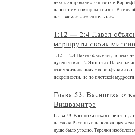
незапланированного визита в Коринф
нанесет им повторный визит. В силу о
называемое «огорчительное»
1:12 — 2:4 Павел объяс
маршруты своих мисси
1:12 — 2:4 Павел объясняет, почему 
путешествий 12 Этот стих Павел начина
взаимоотношениях с коринфянами он вс
искренности, не по плотской мудрости
Глава 53. Васиштха отк
Вишвамитре
Глава 53. Васиштха отказывается отд
на слова Васиштхи исполняющая желан
душе было угодно. Тарелки изобилова