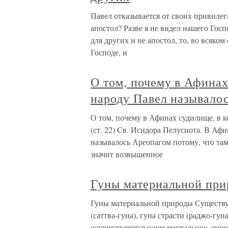
Павел отказывается от своих привилеги
апостол? Разве я не видел нашего Госп
для других и не апостол, то, во всяком 
Господе, и
О том, почему в Афинах
народу Павел называлос
О том, почему в Афинах судилище, в 
(ст. 22) Cв. Исидора Пелусиота. В Аф
называлось Ареопагом потому, что там,
значит возвышенное
Гуны материальной пр
Гуны материальной природы Существу
(саттва-гуна), гуна страсти (раджо-гу
осуществляется наше ментальное, эмо