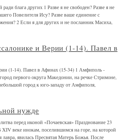
 ради блага других 1 Разве я не свободен? Разве я не
ашего Повелителя Ису? Разве ваше единение с
жения? 2 Если я для других и не посланник Масиха,
ссалонике и Верии (1-14). Павел в
ии (1-14). Павел в Афинах (15-34) 1 Амфиполь -
 город первого округа Македонии, на речке Стримоне,
небольшой город к юго-западу от Амфиполя,
ьной нужде
литва перед иконой «Почаевская» Празднование 23
яВ XIV веке инокам, поселившимся на горе, на которой
я лавра, явилась Пресвятая Матерь Божья. После