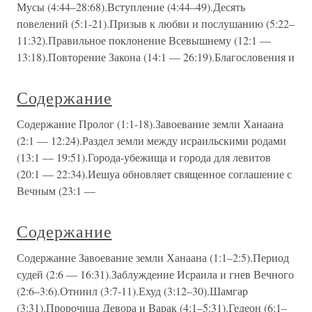
Мусы (4:44–28:68).Вступление (4:44–49).Десять
повелений (5:1-21).Призыв к любви и послушанию (5:22–
11:32).Правильное поклонение Всевышнему (12:1 —
13:18).Повторение Закона (14:1 — 26:19).Благословения и
Содержание
Содержание Пролог (1:1-18).Завоевание земли Ханаана
(2:1 — 12:24).Раздел земли между исраильскими родами
(13:1 — 19:51).Города-убежища и города для левитов
(20:1 — 22:34).Иешуа обновляет священное соглашение с
Вечным (23:1 —
Содержание
Содержание Завоевание земли Ханаана (1:1–2:5).Период
судей (2:6 — 16:31).Заблуждение Исраила и гнев Вечного
(2:6–3:6).Отниил (3:7-11).Ехуд (3:12–30).Шамгар
(3:31).Пророчица Девора и Варак (4:1–5:31).Гедеон (6:1–