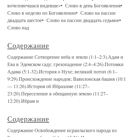
вочеловечшася видев­ше»• Слово в день Богоявления•
Слово в неделю по Богоявлении• Слово на пассии
двадцать шестое• Слово на пассии двадцать седьмое•
Слово над
Содержание
Содержание Сотворение неба и земли (1:1–2:3).Адам и
Ева в Эдемском саду; грехопадение (2:4–4:26).Потомки
Адама (5:1-32).История о Нухе; великий потоп (6:1–
9:29).Происхождение народов; Вавилонская башня (10:1
— 11:26).История об Ибрахиме (11:27–
23:20).Переселение в обещанную землю (11:27–
12:20).Ибрам и
Содержание
Содержание Освобождение исраильского народа из