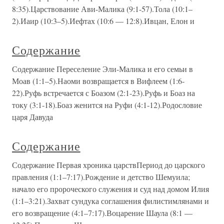
8:35).Царствование Ави-Малика (9:1-57).Тола (10:1–
2).Иаир (10:3–5).Иефтах (10:6 — 12:8).Ивцан, Елон и
Содержание
Содержание Переселение Эли-Малика и его семьи в
Моав (1:1–5).Наоми возвращается в Вифлеем (1:6-
22).Руфь встречается с Боазом (2:1-23).Руфь и Боаз на
току (3:1-18).Боаз женится на Руфи (4:1-12).Родословие
царя Давуда
Содержание
Содержание Первая хроника царствПериод до царского
правления (1:1–7:17).Рождение и детство Шемуила;
начало его пророческого служения и суд над домом Илия
(1:1–3:21).Захват сундука соглашения филистимлянами и
его возвращение (4:1–7:17).Воцарение Шаула (8:1 —