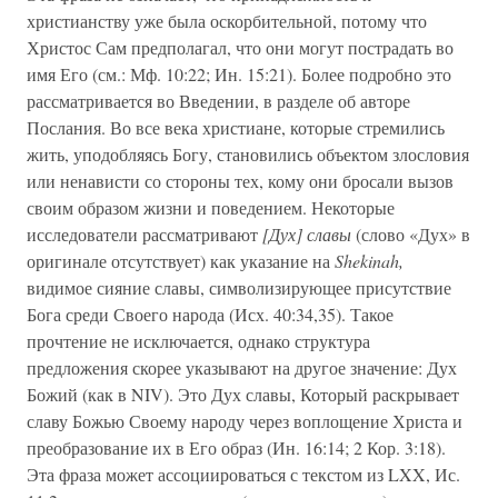
христианству уже была оскорбительной, потому что
Христос Сам предполагал, что они могут пострадать во
имя Его (см.: Мф. 10:22; Ин. 15:21). Более подробно это
рассматривается во Введении, в разделе об авторе
Послания. Во все века христиане, которые стремились
жить, уподобляясь Богу, становились объектом злословия
или ненависти со стороны тех, кому они бросали вызов
своим образом жизни и поведением. Некоторые
исследователи рассматривают
[Дух] славы
(слово «Дух» в
оригинале отсутствует) как указание на
Shekinah,
видимое сияние славы, символизирующее присутствие
Бога среди Своего народа (Исх. 40:34,35). Такое
прочтение не исключается, однако структура
предложения скорее указывают на другое значение: Дух
Божий (как в NIV). Это Дух славы, Который раскрывает
славу Божью Своему народу через воплощение Христа и
преобразование их в Его образ (Ин. 16:14; 2 Кор. 3:18).
Эта фраза может ассоциироваться с текстом из LXX, Ис.