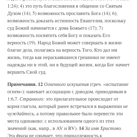
1:24); 4) это путь благословения в общении со Святым
Духом (14); 5) возможность прославить Бога (14); 6);
возможность доказать истинность Евангелия, поскольку
суд Божий начинается с дома Божьего (17); 7)
возможность посвятить себя Богу и показать Его
верность (19). Народ Божий может совершать в жизни
благие дела, полагаясь на верность Того, Кто дал им
жизнь, тогда как нераскаявшиеся грешники не имеют
надежды ни в этой, ни в будущей жизни, когда Бог начнет
вершить Свой суд.
Примечания. 12
Огненного искушения
(греч. «испытание
огнем»): навевает ассоциации с доводом, приводимым в
1:6,7.
Странного:
это прилагательное происходит от
корня глагола, который ранее встречался в выражении
не
чуждайтесь,
а потому правильнее было перевести эти
места одинаково: с использованием одного из этих
14
значений (как, напр., в AV и RV).
За имя Христово.
Эта фраза не означает, что принадлежность к