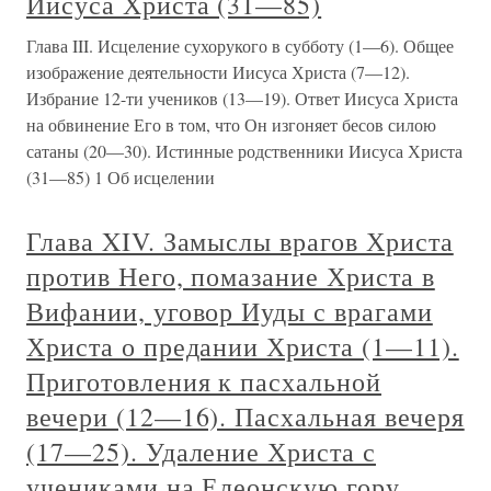
Иисуса Христа (31—85)
Глава III. Исцеление сухорукого в субботу (1—6). Общее
изображение деятельности Иисуса Христа (7—12).
Избрание 12-ти учеников (13—19). Ответ Иисуса Христа
на обвинение Его в том, что Он изгоняет бесов силою
сатаны (20—30). Истинные родственники Иисуса Христа
(31—85) 1 Об исцелении
Глава XIV. Замыслы врагов Христа
против Него, помазание Христа в
Вифании, уговор Иуды с врагами
Христа о предании Христа (1—11).
Приготовления к пасхальной
вечери (12—16). Пасхальная вечеря
(17—25). Удаление Христа с
учениками на Елеонскую гору.