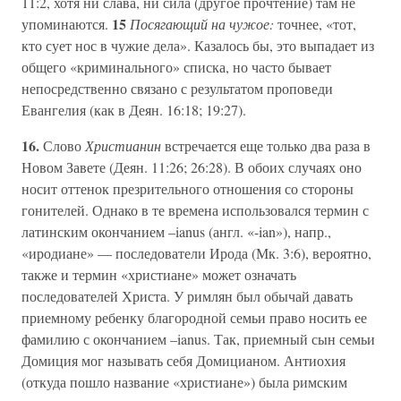
11:2, хотя ни слава, ни сила (другое прочтение) там не
15
упоминаются.
Посягающий на чужое:
точнее, «тот,
кто сует нос в чужие дела». Казалось бы, это выпадает из
общего «криминального» списка, но часто бывает
непосредственно связано с результатом проповеди
Евангелия (как в Деян. 16:18; 19:27).
16.
Слово
Христианин
встречается еще только два раза в
Новом Завете (Деян. 11:26; 26:28). В обоих случаях оно
носит оттенок презрительного отношения со стороны
гонителей. Однако в те времена использовался термин с
латинским окончанием –ianus (англ. «-ian»), напр.,
«иродиане» — последователи Ирода (Мк. 3:6), вероятно,
также и термин «христиане» может означать
последователей Христа. У римлян был обычай давать
приемному ребенку благородной семьи право носить ее
фамилию с окончанием –ianus. Так, приемный сын семьи
Домиция мог называть себя Домицианом. Антиохия
(откуда пошло название «христиане») была римским