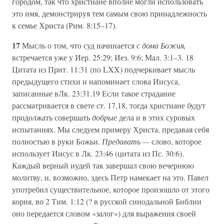
городом, так что христиане вполне могли использовать
это имя, демонстрируя тем самым свою принадлежность
к семье Христа (Рим. 8:15–17).
17
Мысль о том, что суд начинается
с дома Божия,
встречается уже у Иер. 25:29; Иез. 9:6; Мал. 3:1–3. 18
Цитата из Прит. 11:31 (по LXX) подчеркивает мысль
предыдущего стихи и напоминает слова Иисуса,
записанные вЛк. 23:31.19 Если такое страдание
рассматривается в свете ст. 17,18, тогда христиане будут
продолжать совершать
добрые
дела и в этих суровых
испытаниях. Мы следуем примеру Христа, предавая себя
полностью в руки Божьи.
Предавать —
слово, которое
использует Иисус в Лк. 23:46 (цитата из Пс. 30:6).
Каждый верный иудей так завершал свою вечернюю
молитву, и, возможно, здесь Петр намекает на это. Павел
употребил существительное, которое произошло от этого
корня, во 2 Тим. 1:12 (? в русской синодальной Библии
оно передается словом «залог») для выражения своей