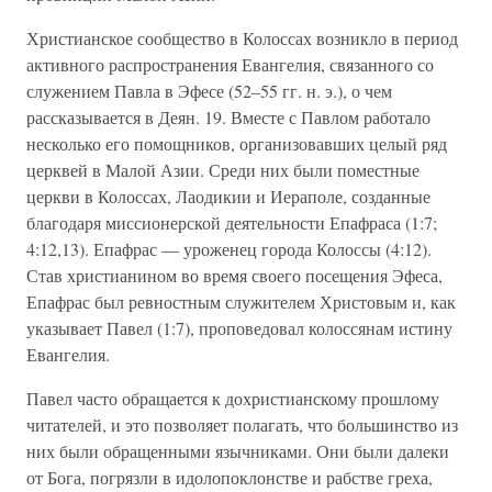
Христианское сообщество в Колоссах возникло в период
активного распространения Евангелия, связанного со
служением Павла в Эфесе (52–55 гг. н. э.), о чем
рассказывается в Деян. 19. Вместе с Павлом работало
несколько его помощников, организовавших целый ряд
церквей в Малой Азии. Среди них были поместные
церкви в Колоссах, Лаодикии и Иераполе, созданные
благодаря миссионерской деятельности Епафраса (1:7;
4:12,13). Епафрас — уроженец города Колоссы (4:12).
Став христианином во время своего посещения Эфеса,
Епафрас был ревностным служителем Христовым и, как
указывает Павел (1:7), проповедовал колоссянам истину
Евангелия.
Павел часто обращается к дохристианскому прошлому
читателей, и это позволяет полагать, что большинство из
них были обращенными язычниками. Они были далеки
от Бога, погрязли в идолопоклонстве и рабстве греха,