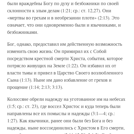
были враждебны Богу по духу и безбожники по своей
склонности к злым делам (1:21; ср.: ст. 12,27). Они
«мертвы во грехам и в необрезании плоти» (2:13). Это
означает, что они одновременно были и язычниками, и
безбожниками.
Бог, однако, предоставил им действенную возможность
изменить свою жизнь: Он примирил их с Собой
посредством крестной смерти Христа, события, которое
потрясло живущих на Земле (1:22). Он избавил их от
власти тьмы и привел в Царство Своего возлюбленного
Сына (1:13). Ныне им дано избавление от грехов и
прощение (1:14; 2:13; 3:13).
Колоссяне обрели надежду на уготованное им на небесах
(1:5; ср.: ст. 23), где воссел Христос и куда теперь были
направлены все их помыслы и надежды (3:1—4; ср.:
1:27). Как язычники, ранее они были без Бога и без
надежды, ныне воссоединились с Христом в Его смерти,