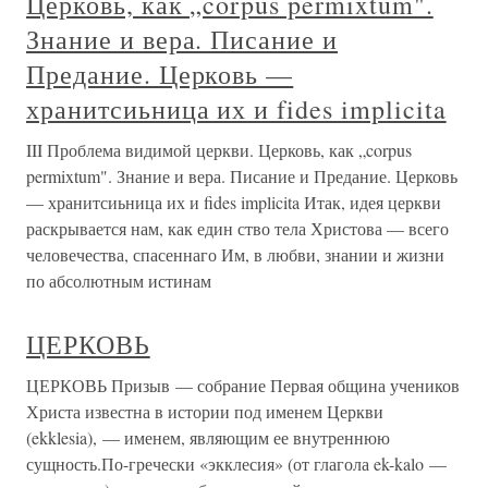
Церковь, как „corpus permixtum".
Знание и вера. Писание и
Предание. Церковь —
хранитсиьница их и fides implicita
III Проблема видимой церкви. Церковь, как „corpus
permixtum". Знание и вера. Писание и Предание. Церковь
— хранитсиьница их и fides implicita Итак, идея церкви
раскрывается нам, как един ство тела Христова — всего
человечества, спасеннаго Им, в любви, знании и жизни
по абсолютным истинам
ЦЕРКОВЬ
ЦЕРКОВЬ Призыв — собрание Первая община учеников
Христа известна в истории под именем Церкви
(ekklesia), — именем, являющим ее внутреннюю
сущность.По-гречески «экклесия» (от глагола ek-kalo —