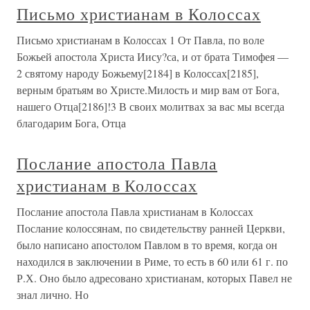
Письмо христианам в Колоссах
Письмо христианам в Колоссах 1 От Павла, по воле
Божьей апостола Христа Иису?са, и от брата Тимофея —
2 святому народу Божьему[2184] в Колоссах[2185],
верным братьям во Христе.Милость и мир вам от Бога,
нашего Отца[2186]!3 В своих молитвах за вас мы всегда
благодарим Бога, Отца
Послание апостола Павла
христианам в Колоссах
Послание апостола Павла христианам в Колоссах
Послание колоссянам, по свидетельству ранней Церкви,
было написано апостолом Павлом в то время, когда он
находился в заключении в Риме, то есть в 60 или 61 г. по
Р.Х. Оно было адресовано христианам, которых Павел не
знал лично. Но