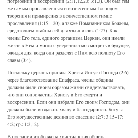
погребении и воскресении (2:11,12,20; 3:1,3). Он был тем
же самым прославленным и вознесенным Господом
творения и примирения в величественном гимне
прославления (1:15—20), а также Помазанником Божьим,
средоточием «тайны сей для язычников» (1:27). Как
члены Его тела, единого организма Церкви, они имели
жизнь в Нем и могли с уверенностью смотреть в будущее,
ожидая дня, когда они разделят с Ним всю полноту Его
славы (3:4).
Поскольку церковь приняла Христа Иисуса Господа (2:6)
через благовествование Епафраса, члены общины
должны были своим образом жизни свидетельствовать,
что они сопричастны Христу в Его смерти и
воскресении. Если они избрали Его своим Господом, они
должны были воздавать хвалу и благодарность Богу за
Его могущественные деяния во спасение (2:7; 3:15–17;
4:2; ср.: 1:3,12).
В послании изображена христианская община,