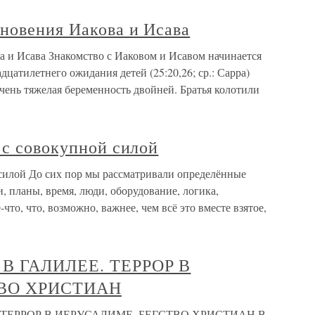
новения Иакова и Исава
 и Исава Знакомство с Иаковом и Исавом начинается
дцатилетнего ожидания детей (25:20,26; ср.: Сарра)
очень тяжелая беременность двойней. Братья колотили
 с совокупной силой
 силой До сих пор мы рассматривали определённые
 планы, время, люди, оборудование, логика,
-что, что, возможно, важнее, чем всё это вместе взятое,
 В ГАЛИЛЕЕ. ТЕРРОР В
ВО ХРИСТИАН
. ТЕРРОР В ИЕРУСАЛИМЕ. БЕГСТВО ХРИСТИАН В