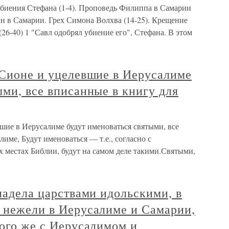
 убиения Стефана (1-4). Проповедь Филиппа в Самарии
анн в Самарии. Грех Симона Волхва (14-25). Крещение
6-40) 1 "Савл одобрял убиение его", Стефана. В этом
 Сионе и уцелевшие в Иерусалиме
ыми, все вписанные в книгу для
вшие в Иерусалиме будут именоваться святыми, все
име, Будут именоваться — т.е., согласно с
х местах Библии, будут на самом деле такими.Святыми,
владела царствами идольскими, в
, нежели в Иерусалиме и Самарии,
того же с Иерусалимом и