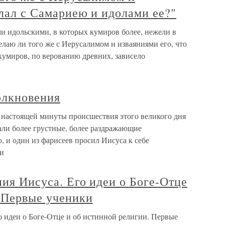
елал с Самариею и идолами ее?"
ами идольскими, в которых кумиров более, нежели в
елаю ли того же с Иерусалимом и изваяниями его, что
кумиров, по верованию древних, зависело
олкновения
настоящей минуты происшествия этого великого дня
али более грустные, более раздражающие
 и один из фарисеев просил Иисуса к себе
ли
ния Иисуса. Его идеи о Боге-Отце
. Первые ученики
о идеи о Боге-Отце и об истинной религии. Первые