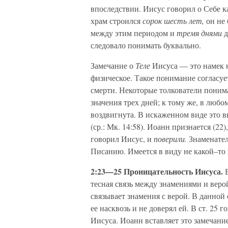
впоследствии. Иисус говорил о Себе к
храм строился
сорок шесть лет,
он не
между этим периодом и
тремя днями
д
следовало понимать буквально.
Замечание о
Теле
Иисуса — это намек 
физическое. Такое понимание согласует
смерти. Некоторые толкователи пони
значения трех дней; к тому же, в любо
воздвигнута. В искаженном виде это 
(ср.: Мк. 14:58). Иоанн признается (2
говорил Иисус, и
поверили.
Знаменател
Писанию. Имеется в виду не какой–то 
2:23—25 Проницательность Иисуса.
тесная связь между знамениями и веро
связывает знамения с верой. В данной
ее насквозь и не доверял ей. В ст. 25
Иисуса. Иоанн вставляет это замечани