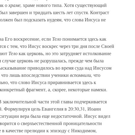
ак о
храме,
храме нового типа. Хотя существующий
 был завершен и тридцать шесть лет спустя. Контраст
олжен был подсказать иудеям, что слова Иисуса не
на Его воскресение, если
Тело
понимается здесь как
ся с тем, что Иисус воскрес через три дня после Своей
мают
Тело
как церковь, но это затрудняет истолкование
м случае церковь не разрушалась, прежде чем была
высказывание приводилось во время суда над Иисусом
2), что лишь впоследствии ученики
вспомнили,
что
ьно, что слово Иисуса приравнивается здесь к
конкретный фрагмент, а, скорее, некоторые намеки.
В заключительной части этой главы подчеркивается
й. Формулируя цель Евангелия в 20:30,31, Иоанн
 ситуации вера была еще недостаточной. Иисус видел
 говорится о сверхъестественной проницательности
е в качестве прелюдии к эпизоду с Никодимом,