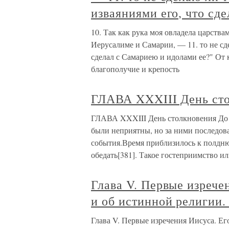
изваяниями его, что сд
10. Так как рука моя овладела царств
Иерусалиме и Самарии, — 11. то не сд
сделал с Самариею и идолами ее?" От 
благополучие и крепость
ГЛАВА XXXIII День ст
ГЛАВА XXXIII День столкновения До 
были неприятны, но за ними последов
события.Время приблизилось к полдню,
обедать[381]. Такое гостеприимство и
Глава V. Первые изрече
и об истинной религии
Глава V. Первые изречения Иисуса. Ег