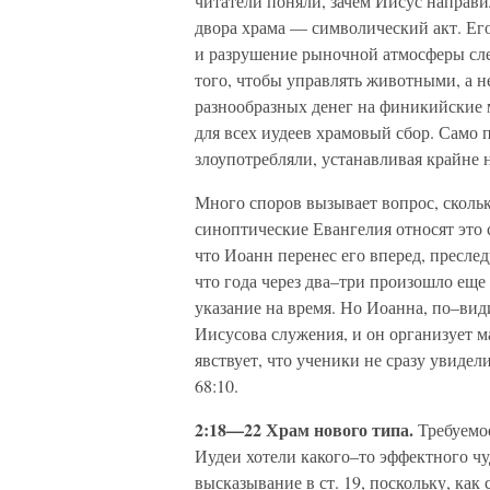
читатели поняли, зачем Иисус направ
двора храма — символический акт. Его
и разрушение рыночной атмосферы сл
того, чтобы управлять животными, а н
разнообразных денег на финикийские 
для всех иудеев храмовый сбор. Само п
злоупотребляли, устанавливая крайне
Много споров вызывает вопрос, скольк
синоптические Евангелия относят это 
что Иоанн перенес его вперед, пресле
что года через два–три произошло еще
указание на время. Но Иоанна, по–ви
Иисусова служения, и он организует ма
явствует, что ученики не сразу увидел
68:10.
2:18—22 Храм нового типа.
Требуем
Иудеи хотели какого–то эффектного чу
высказывание в ст. 19, поскольку, как 