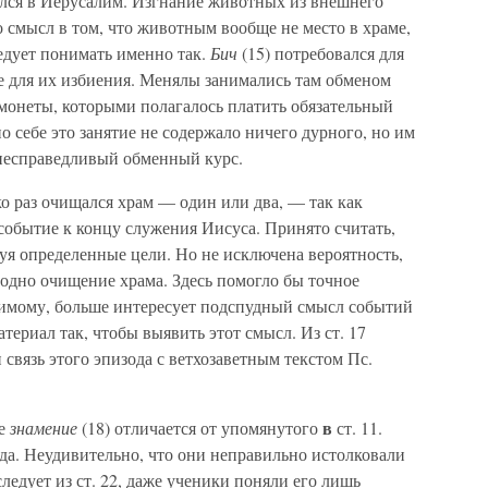
ился в Иерусалим. Изгнание животных из внешнего
 смысл в том, что животным вообще не место в храме,
едует понимать именно так.
Бич
(15) потребовался для
е для их избиения. Менялы занимались там обменом
монеты, которыми полагалось платить обязательный
о себе это занятие не содержало ничего дурного, но им
 несправедливый обменный курс.
о раз очищался храм — один или два, — так как
событие к концу служения Иисуса. Принято считать,
дуя определенные цели. Но не исключена вероятность,
 одно очищение храма. Здесь помогло бы точное
димому, больше интересует подспудный смысл событий
териал так, чтобы выявить этот смысл. Из ст. 17
и связь этого эпизода с ветхозаветным текстом Пс.
в
ое
знамение
(18) отличается от упомянутого
ст. 11.
да. Неудивительно, что они неправильно истолковали
следует из ст. 22, даже ученики поняли его лишь