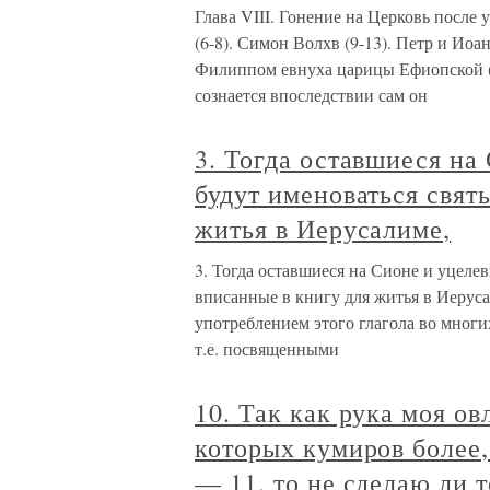
Глава VIII. Гонение на Церковь после
(6-8). Симон Волхв (9-13). Петр и Ио
Филиппом евнуха царицы Ефиопской (2
сознается впоследствии сам он
3. Тогда оставшиеся на
будут именоваться свят
житья в Иерусалиме,
3. Тогда оставшиеся на Сионе и уцеле
вписанные в книгу для житья в Иерусал
употреблением этого глагола во многи
т.е. посвященными
10. Так как рука моя о
которых кумиров более
— 11. то не сделаю ли 