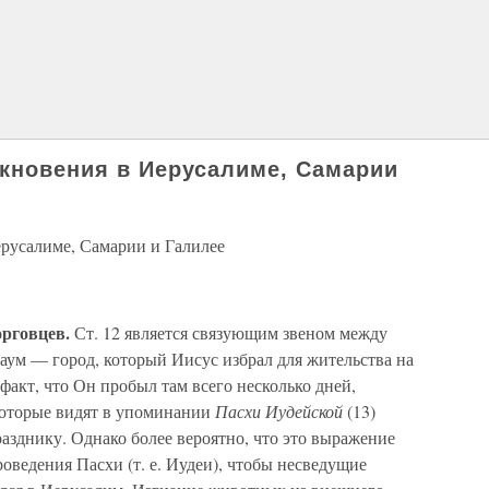
лкновения в Иерусалиме, Самарии
ерусалиме, Самарии и Галилее
орговцев.
Ст. 12 является связующим звеном между
ум — город, который Иисус избрал для жительства на
факт, что Он пробыл там всего несколько дней,
которые видят в упоминании
Пасхи Иудейской
(13)
азднику. Однако более вероятно, что это выражение
роведения Пасхи (т. е. Иудеи), чтобы несведущие