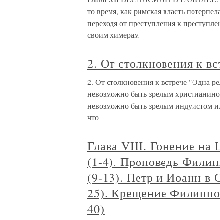
то время, как римская власть потерпел
переходя от преступления к преступлен
своим химерам
2. От столкновения к вс
2. От столкновения к встрече "Одна р
невозможно быть зрелым христианином,
невозможно быть зрелым индуистом или
что
Глава VIII. Гонение на
(1-4). Проповедь Филип
(9-13). Петр и Иоанн в
25). Крещение Филиппо
40)