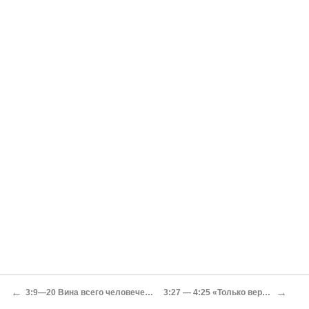
←
→
3:9—20 Вина всего человечества
3:27 — 4:25 «Только верою»