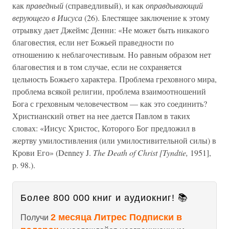
как
праведный
(справедливый), и как
оправдывающий
верующего в Иисуса
(26). Блестящее заключение к этому
отрывку дает Джеймс Денни: «Не может быть никакого
благовестия, если нет Божьей праведности по
отношению к неблагочестивым. Но равным образом нет
благовестия и в том случае, если не сохраняется
цельность Божьего характера. Проблема греховного мира,
проблема всякой религии, проблема взаимоотношений
Бога с греховным человечеством — как это соединить?
Христианский ответ на нее дается Павлом в таких
словах: «Иисус Христос, Которого Бог предложил в
жертву умилостивления (или умилостивительной силы) в
Крови Его» (Denney J.
The Death of Christ [Tyndtie,
1951],
p. 98.).
Более 800 000 книг и аудиокниг! 📚
2 месяца Литрес Подписки в
Получи