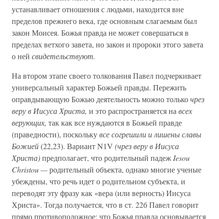
устанавливает отношения с людьми, находится вне
пределов прежнего века, где основным слагаемым был
закон Моисея. Божья правда не может совершаться в
пределах ветхого завета, но закон и пророки этого завета
о ней
свидетельствуют.
На втором этапе своего толкования Павел подчеркивает
универсальный характер Божьей правды. Пережить
оправдывающую Божью деятельность можно только
чрез
веру в Иисуса Христа,
и это распространяется на
всех
верующих,
так как все нуждаются в Божьей правде
(праведности), поскольку
все согрешили и лишены славы
Божией
(22,23). Вариант N1V
(чрез веру в Иисуса
Христа)
предполагает, что родительный падеж
Iesou
Christou —
родительный объекта, однако многие ученые
убеждены, что речь идет о родительном субъекта, и
переводят эту фразу как «вера (или верность) Иисуса
Христа». Тогда получается, что в ст. 22б Павел говорит
прямо противоположное: что Божья правда основывается