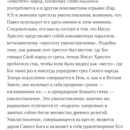
«очистить» народ. Поскольку слово
hilastehon
употребляется и в другом новозаветном отрывке (Евр.
9:5) в значении престола умилостивления, возможно, что
Павел использует его здесь именно в этом значении.
Следовательно, его мысль состоит в том, что Иисус
Христос представляет собой новозаветную параллель
ветхозаветному «престолу умилостивления». Подобно
тому, как раньше этот престол был местом, где Бог
очищал Свой народ от греха, теперь Иисус Христос
предложен
(так, чтобы всем было видно) как «место», где
Бог ныне раз и навсегда упраздняет грех Своего народа.
Теперь искупление совершается в Нем, и, как и в Ветхом
Завете, оно включает в себя прощение грехов —
изглаживание их — и прекращение Божьего гнева —
умилостивление. Это умилостивление, конечно же,
радикально отличается от «подкупа» капризных и
занятых собою богов множества древних религий.
Умилостивление, совершающееся на кресте, является
даром Самого Бога и включает в себя удовлетворение Его