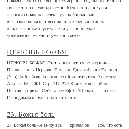
Божья верба Тихие вешние сумерки… ещё на закате небо
светлеет, но на улицах темно. Медленно движутся
огоньки горящих свечек в руках богомольцев,
возвращающихся от всенощной. Зеленый огонёк
движется ниже других… Это у Тани в руках,
защищённая зелёной бумагой, свечка
ЦЕРКОВЬ БОЖЬЯ.
ЦЕРКОВЬ БОЖЬЯ. Статья цитируется по изданию
Православная Церковь. Епископ Диоклийский Каллист
(Уэр). Библейско–Богословский институт св. Апостола
Андрея. М., 2001. Стр. 247–272.Христос возлюбил
Церковьи предал Себя за нее.Еф 5:25Церковь — одно с
Господом:Его Тело, плоть от плоти
23. Божья боль
23. Божья боль «Я вижу все, — кричал он, — все, что есть