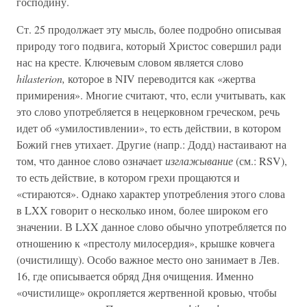
господину.
Ст. 25 продолжает эту мысль, более подробно описывая
природу того подвига, который Христос совершил ради
нас на кресте. Ключевым словом является слово
hilasterion,
которое в NIV переводится как «жертва
примирения». Многие считают, что, если учитывать, как
это слово употребляется в нецерковном греческом, речь
идет об «умилостивлении», то есть действии, в котором
Божий гнев утихает. Другие (напр.: Додд) настаивают на
том, что данное слово означает
изглажывание
(см.: RSV),
то есть действие, в котором грехи прощаются и
«стираются». Однако характер употребления этого слова
в LXX говорит о несколько ином, более широком его
значении. В LXX данное слово обычно употребляется по
отношению к «престолу милосердия», крышке ковчега
(очистилищу). Особо важное место оно занимает в Лев.
16, где описывается обряд Дня очищения. Именно
«очистилище» окропляется жертвенной кровью, чтобы