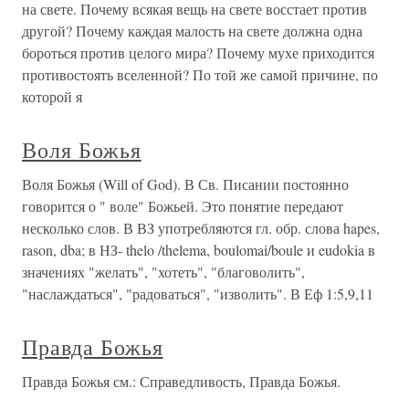
на свете. Почему всякая вещь на свете восстает против
другой? Почему каждая малость на свете должна одна
бороться против целого мира? Почему мухе приходится
противостоять вселенной? По той же самой причине, по
которой я
Воля Божья
Воля Божья (Will of God). В Св. Писании постоянно
говорится о " воле" Божьей. Это понятие передают
несколько слов. В ВЗ употребляются гл. обр. слова hapes,
rason, dba; в НЗ- thelo /thelema, boulomai/boule и eudokia в
значениях "желать", "хотеть", "благоволить",
"наслаждаться", "радоваться", "изволить". В Еф 1:5,9,11
Правда Божья
Правда Божья см.: Справедливость, Правда Божья.