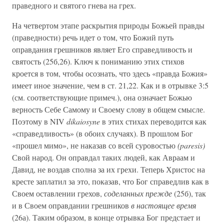
праведного и святого гнева на грех.
На четвертом этапе раскрытия природы Божьей правды
(праведности) речь идет о том, что Божий путь
оправдания грешников являет Его справедливость и
святость (25б,26). Ключ к пониманию этих стихов
кроется в том, чтобы осознать, что здесь «правда Божия»
имеет иное значение, чем в ст. 21,22. Как и в отрывке 3:5
(см. соответствующие примеч.), она означает Божью
верность Себе Самому и Своему слову в общем смысле.
Поэтому в NIV
dikaiosyne
в этих стихах переводится как
«справедливость» (в обоих случаях). В прошлом Бог
«прошел мимо», не наказав со всей суровостью
(paresis)
Свой народ. Он оправдал таких людей, как Авраам и
Давид, не воздав сполна за их грехи. Теперь Христос на
кресте заплатил за это, показав, что Бог справедлив как в
Своем оставлении грехов,
соделанных прежде
(25б), так
и в Своем оправдании грешников
в настоящее время
(26а). Таким образом, в конце отрывка Бог предстает и