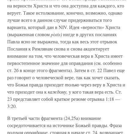
на верности Христа и что она доступна для каждого, кто
верует. Такое истолкование, конечно, возможно, однако
лучше всего в данном случае придерживаться того
варианта, который дан в NIV. Идея «верности» Христа
(выраженная словом
pistis)
нигде в других посланиях
Павла ясно не выражена, тогда как весь этот отрывок
Послания к Римлянам снова и снова акцентирует
внимание на том, что человеческая вера в Христа имеет
первостепенное значение для оправдания (см. особенно
ст. 2б в конце этого фрагмента). Затем в ст. 22 Павел еще
раз говорит о человеческой вере, так как хочет сказать,
что Божья правда приходит
только
через веру в Христа и
что приходит она к
каждому,
у кого такая вера есть. Ст.
23 представляет собой краткое резюме отрывка 1:18 —
3:20.
В третьей части фрагмента (24,25а) внимание
сосредоточивается на источнике Божьей правды. Фраза
получая оправдание,
стоящая в начале ст. 24, возвращает