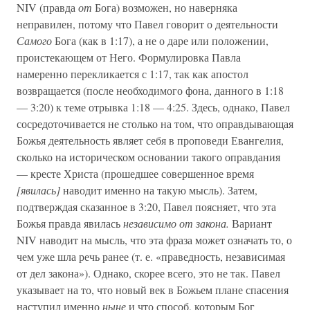
NIV (правда
от
Бога) возможен, но наверняка
неправилен, потому что Павел говорит о деятельности
Самого
Бога (как в 1:17), а не о даре или положении,
проистекающем от Него. Формулировка Павла
намеренно перекликается с 1:17, так как апостол
возвращается (после необходимого фона, данного в 1:18
— 3:20) к теме отрывка 1:18 — 4:25. Здесь, однако, Павел
сосредоточивается не столько на том, что оправдывающая
Божья деятельность являет себя в проповеди Евангелия,
сколько на историческом основании такого оправдания
— кресте Христа (прошедшее совершенное время
[явилась]
наводит именно на такую мысль). Затем,
подтверждая сказанное в 3:20, Павел поясняет, что эта
Божья правда явилась
независимо от закона.
Вариант
NIV наводит на мысль, что эта фраза может означать то, о
чем уже шла речь ранее (т. е. «праведность, независимая
от дел закона»). Однако, скорее всего, это не так. Павел
указывает на то, что новый век в Божьем плане спасения
наступил именно
ныне
и что способ, которым Бог