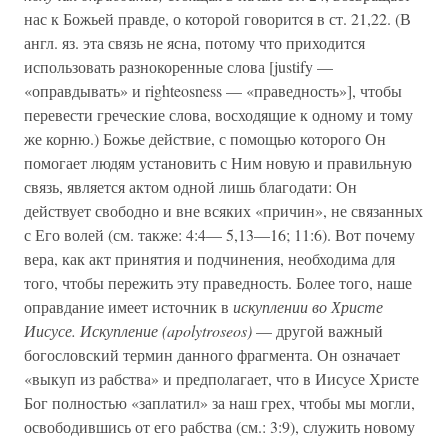
нас к Божьей правде, о которой говорится в ст. 21,22. (В
англ. яз. эта связь не ясна, потому что приходится
использовать разнокоренные слова [justify —
«оправдывать» и righteosness — «праведность»], чтобы
перевести греческие слова, восходящие к одному и тому
же корню.) Божье действие, с помощью которого Он
помогает людям установить с Ним новую и правильную
связь, является актом одной лишь благодати: Он
действует свободно и вне всяких «причин», не связанных
с Его волей (см. также: 4:4— 5,13—16; 11:6). Вот почему
вера, как акт принятия и подчинения, необходима для
того, чтобы пережить эту праведность. Более того, наше
оправдание имеет источник в
искуплении во Христе
Иисусе. Искупление (apolytroseos)
— другой важный
богословский термин данного фрагмента. Он означает
«выкуп из рабства» и предполагает, что в Иисусе Христе
Бог полностью «заплатил» за наш грех, чтобы мы могли,
освободившись от его рабства (см.: 3:9), служить новому