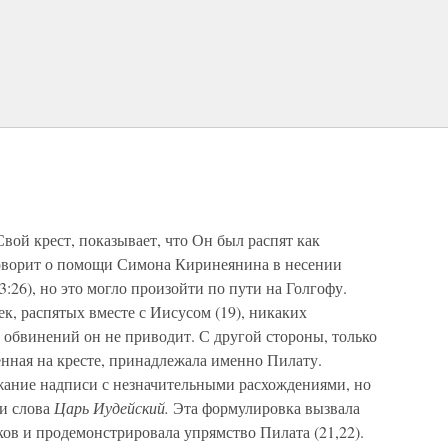
Свой крест, показывает, что Он был распят как
говорит о помощи Симона Киринеянина в несении
 23:26), но это могло произойти по пути на Голгофу.
к, распятых вместе с Иисусом (19), никаких
обвинений он не приводит. С другой стороны, только
нная на кресте, принадлежала именно Пилату.
жание надписи с незначительными расхождениями, но
ли слова
Царь Иудейский.
Эта формулировка вызвала
в и продемонстрировала упрямство Пилата (21,22).