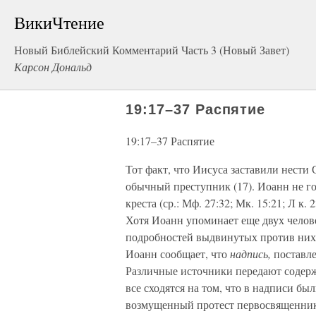
ВикиЧтение
Новый Библейский Комментарий Часть 3 (Новый Завет)
Карсон Дональд
19:17–37 Распятие
19:17–37 Распятие
Тот факт, что Иисуса заставили нести 
обычный преступник (17). Иоанн не 
креста (ср.: Мф. 27:32; Мк. 15:21; Л к.
Хотя Иоанн упоминает еще двух челове
подробностей выдвинутых против них 
Иоанн сообщает, что
надпись,
поставле
Различные источники передают содер
все сходятся на том, что в надписи бы
возмущенный протест первосвященнико