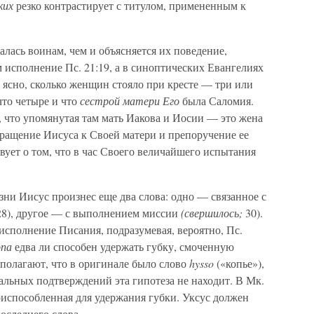
ких
резко контрастирует с титулом, примененным к
лась воинам, чем и объясняется их поведение,
м исполнение Пс. 21:19, а в синоптических Евангелиях
м ясно, сколько женщин стояло при кресте — три или
 что четыре и что
сестрой матери Его
была Саломия.
, что упомянутая там мать Иакова и Иосии — это жена
бращение Иисуса к Своей матери и препоручение ее
вует о том, что в час Своего величайшего испытания
ни Иисус произнес еще два слова: одно — связанное с
28), другое — с выполнением миссии
(свершилось;
30).
исполнение Писания, подразумевая, вероятно, Пс.
опа
едва ли способен удержать губку, смоченную
дполагают, что в оригинале было слово
hysso
(«копье»),
уальных подтверждений эта гипотеза не находит. В Мк.
риспособленная для удержания губки. Уксус должен
оследнего слова.