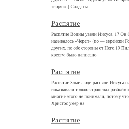
творят».]]Солдаты
Распятие
Распятие Воины увели Иисуса. 17 Он С
называлось «Череп» (по — еврейски Го
других, по обе стороны от Него.19 Пил
кресту; было написано
Распятие
Распятие Злые люди распяли Иисуса на
наказывали только страшных разбойник
многие этого не понимали, потому что
Христос умер на
Распятие