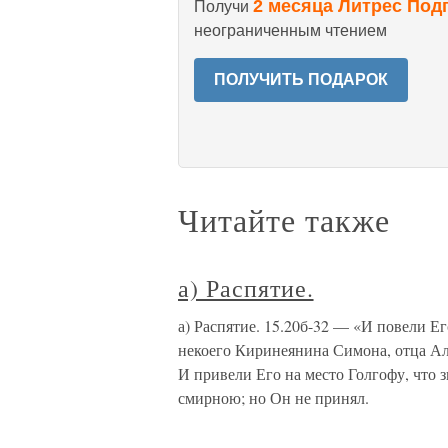
2 месяца Литрес Под
Получи
неограниченным чтением
ПОЛУЧИТЬ ПОДАРОК
Читайте также
а) Распятие.
а) Распятие. 15.20б-32 — «И повели Ег
некоего Киринеянина Симона, отца Але
И привели Его на место Голгофу, что з
смирною; но Он не принял.