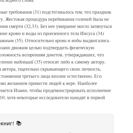
ые требования (31) подстегивалось тем, что праздник
у. Жестокая процедура перебивания голеней была не
ния смерти (32,33). Без нее умирание могло затянуться
чение крови и воды из пронзенного тела Иисуса (34)
важным (35). Относительно
крови
и
воды
выдвигались
 Иоанн движим целью подтвердить физическую
оложность воззрениям докетов, утверждавших, что
деление
видевший
(35) относят либо к самому автору,
я автора, тщательно скрывающего свою личность,
тоимения третьего лица вполне естественно. Его
мо желанием привести людей к вере. Наиболее
ылается Иоанн, чтобы продемонстрировать исполнение
:10, хотя некоторые исследователи находят в первой
книг! 📚