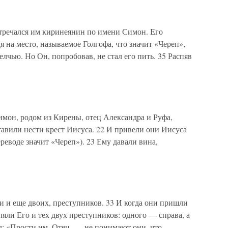
стречался им киринеянин по имени Симон. Его
я на место, называемое Голгофа, что значит «Череп»,
лчью. Но Он, попробовав, не стал его пить. 35 Распяв
имон, родом из Кирены, отец Александра и Руфа,
ставили нести крест Иисуса. 22 И привели они Иисуса
ереводе значит «Череп»). 23 Ему давали вина,
ли и еще двоих, преступников. 33 И когда они пришли
пяли Его и тех двух преступников: одного — справа, а
л: «Прости им, Отец, — не понимают они, что