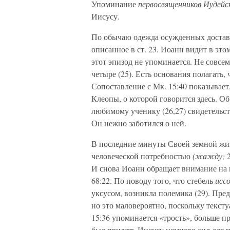
Упоминание
первосвященников Иудейс
Иисусу.
По обычаю одежда осужденных достава
описанное в ст. 23. Иоанн видит в это
этот эпизод не упоминается. Не совсе
четыре (25). Есть основания полагать,
Сопоставление с Мк. 15:40 показывает
Клеопы, о которой говорится здесь. О
любимому ученику (26,27) свидетельст
Он нежно заботился о ней.
В последние минуты Своей земной жиз
человеческой потребностью
(жажду;
И снова Иоанн обращает внимание на 
68:22. По поводу того, что стебель
исс
уксусом, возникла полемика (29). Пре
но это маловероятно, поскольку текст
15:36 упоминается «трость», больше п
был придать Иисусу немного сил для п