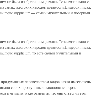
тием не была изобретением римлян. Те заимствовали ее
из самых жестоких народов древности.Цицерон писал,
errimumque supplicium — самый мучительный и позорный
тием не была изобретением римлян. Те заимствовали ее
из самых жестоких народов древности.Цицерон писал,
rimumque supplicium, то есть самый мучительный и
х придуманных человечеством видов казни имеет очень
инали своих преступников вавилоняне, персы,
ов и египтян, надо отметить, что они отвергли этот