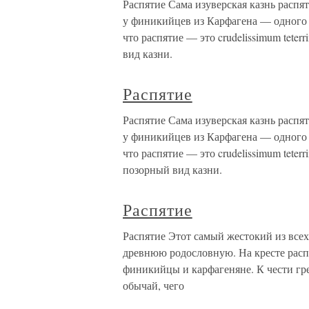
Распятие Сама изуверская казнь распя
у финикийцев из Карфагена — одного 
что распятие — это crudelissimum tet
вид казни.
Распятие
Распятие Сама изуверская казнь распя
у финикийцев из Карфагена — одного 
что распятие — это crudelissimum teter
позорный вид казни.
Распятие
Распятие Этот самый жестокий из все
древнюю родословную. На кресте расп
финикийцы и карфагеняне. К чести грек
обычай, чего