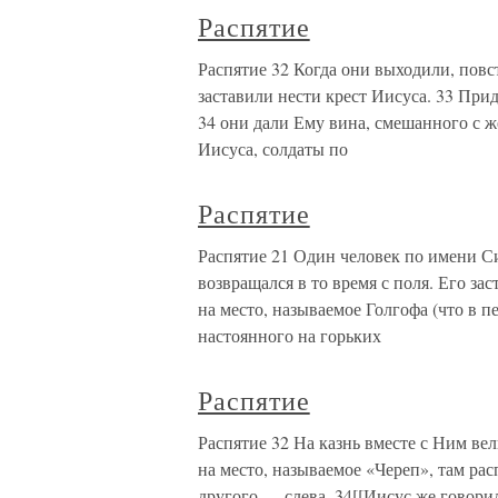
Распятие
Распятие 32 Когда они выходили, пов
заставили нести крест Иисуса. 33 Прид
34 они дали Ему вина, смешанного с же
Иисуса, солдаты по
Распятие
Распятие 21 Один человек по имени С
возвращался в то время с поля. Его за
на место, называемое Голгофа (что в п
настоянного на горьких
Распятие
Распятие 32 На казнь вместе с Ним ве
на место, называемое «Череп», там рас
другого — слева. 34[[Иисус же говори